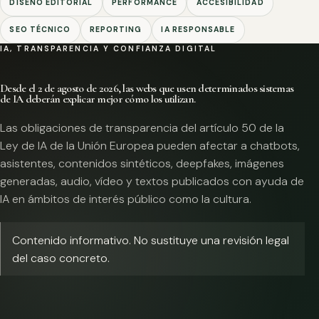
DISEÑO EDITORIAL
PERFORMANCE
ACCESIBILIDAD
SEO TÉCNICO
REPORTING
IA RESPONSABLE
IA, TRANSPARENCIA Y CONFIANZA DIGITAL
Desde el 2 de agosto de 2026, las webs que usen determinados sistemas
de IA deberán explicar mejor cómo los utilizan.
Las obligaciones de transparencia del artículo 50 de la
Ley de IA de la Unión Europea pueden afectar a chatbots,
asistentes, contenidos sintéticos, deepfakes, imágenes
generadas, audio, vídeo y textos publicados con ayuda de
IA en ámbitos de interés público como la cultura.
Contenido informativo. No sustituye una revisión legal
del caso concreto.