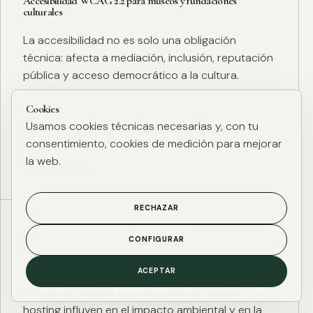
Accesibilidad WCAG 2.2 para museos y fundaciones
culturales
La accesibilidad no es solo una obligación
técnica: afecta a mediación, inclusión, reputación
pública y acceso democrático a la cultura.
Cookies
Usamos cookies técnicas necesarias y, con tu
consentimiento, cookies de medición para mejorar
la web.
Leer artículo
RECHAZAR
ESG DIGITAL
·
27 ENE. 2025
·
4 MIN
CONFIGURAR
Huella de carbono digital: cómo medir y reducir el impacto
ESG de una web
ACEPTAR
El peso de página, las imágenes, los scripts y el
hosting influyen en el impacto ambiental y en la