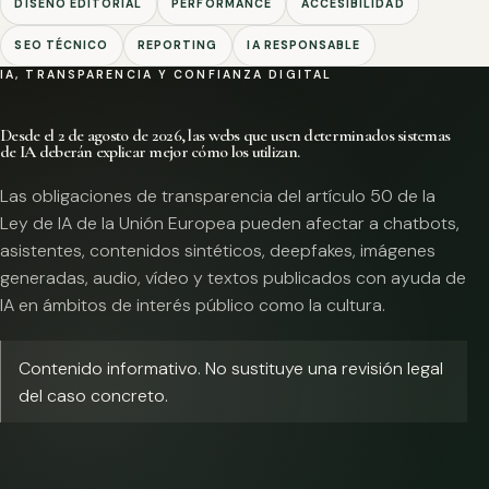
DISEÑO EDITORIAL
PERFORMANCE
ACCESIBILIDAD
SEO TÉCNICO
REPORTING
IA RESPONSABLE
IA, TRANSPARENCIA Y CONFIANZA DIGITAL
Desde el 2 de agosto de 2026, las webs que usen determinados sistemas
de IA deberán explicar mejor cómo los utilizan.
Las obligaciones de transparencia del artículo 50 de la
Ley de IA de la Unión Europea pueden afectar a chatbots,
asistentes, contenidos sintéticos, deepfakes, imágenes
generadas, audio, vídeo y textos publicados con ayuda de
IA en ámbitos de interés público como la cultura.
Contenido informativo. No sustituye una revisión legal
del caso concreto.