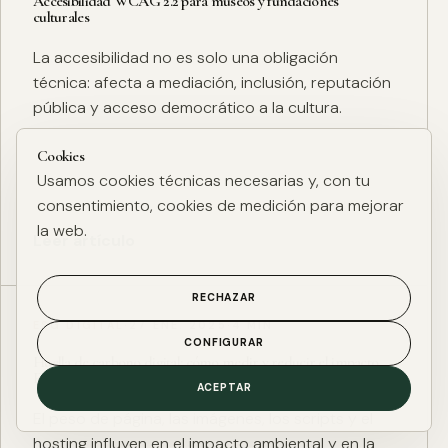
Accesibilidad WCAG 2.2 para museos y fundaciones
culturales
La accesibilidad no es solo una obligación
técnica: afecta a mediación, inclusión, reputación
pública y acceso democrático a la cultura.
Cookies
Usamos cookies técnicas necesarias y, con tu
consentimiento, cookies de medición para mejorar
la web.
Leer artículo
RECHAZAR
ESG DIGITAL
·
27 ENE. 2025
·
4 MIN
CONFIGURAR
Huella de carbono digital: cómo medir y reducir el impacto
ESG de una web
ACEPTAR
El peso de página, las imágenes, los scripts y el
hosting influyen en el impacto ambiental y en la