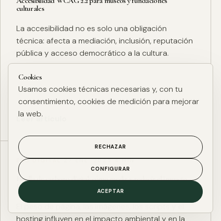
Accesibilidad WCAG 2.2 para museos y fundaciones
culturales
La accesibilidad no es solo una obligación
técnica: afecta a mediación, inclusión, reputación
pública y acceso democrático a la cultura.
Cookies
Usamos cookies técnicas necesarias y, con tu
consentimiento, cookies de medición para mejorar
la web.
Leer artículo
RECHAZAR
ESG DIGITAL
·
27 ENE. 2025
·
4 MIN
CONFIGURAR
Huella de carbono digital: cómo medir y reducir el impacto
ESG de una web
ACEPTAR
El peso de página, las imágenes, los scripts y el
hosting influyen en el impacto ambiental y en la