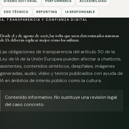
DISEÑO EDITORIAL
PERFORMANCE
ACCESIBILIDAD
SEO TÉCNICO
REPORTING
IA RESPONSABLE
IA, TRANSPARENCIA Y CONFIANZA DIGITAL
Desde el 2 de agosto de 2026, las webs que usen determinados sistemas
de IA deberán explicar mejor cómo los utilizan.
Las obligaciones de transparencia del artículo 50 de la
Ley de IA de la Unión Europea pueden afectar a chatbots,
asistentes, contenidos sintéticos, deepfakes, imágenes
generadas, audio, vídeo y textos publicados con ayuda de
IA en ámbitos de interés público como la cultura.
Contenido informativo. No sustituye una revisión legal
del caso concreto.