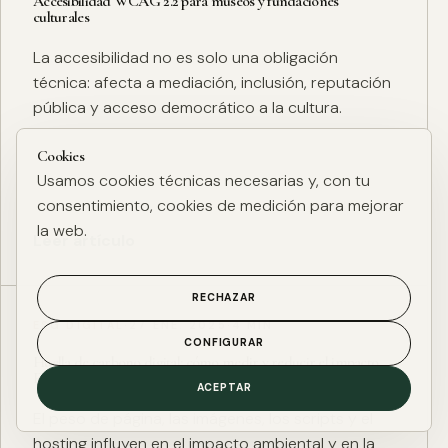
Accesibilidad WCAG 2.2 para museos y fundaciones
culturales
La accesibilidad no es solo una obligación
técnica: afecta a mediación, inclusión, reputación
pública y acceso democrático a la cultura.
Cookies
Usamos cookies técnicas necesarias y, con tu
consentimiento, cookies de medición para mejorar
la web.
Leer artículo
RECHAZAR
ESG DIGITAL
·
27 ENE. 2025
·
4 MIN
CONFIGURAR
Huella de carbono digital: cómo medir y reducir el impacto
ESG de una web
ACEPTAR
El peso de página, las imágenes, los scripts y el
hosting influyen en el impacto ambiental y en la