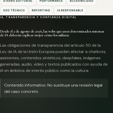
DISEÑO EDITORIAL
PERFORMANCE
ACCESIBILIDAD
SEO TÉCNICO
REPORTING
IA RESPONSABLE
IA, TRANSPARENCIA Y CONFIANZA DIGITAL
Desde el 2 de agosto de 2026, las webs que usen determinados sistemas
de IA deberán explicar mejor cómo los utilizan.
Las obligaciones de transparencia del artículo 50 de la
Ley de IA de la Unión Europea pueden afectar a chatbots,
asistentes, contenidos sintéticos, deepfakes, imágenes
generadas, audio, vídeo y textos publicados con ayuda de
IA en ámbitos de interés público como la cultura.
Contenido informativo. No sustituye una revisión legal
del caso concreto.