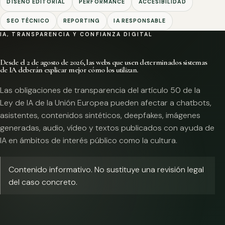
DISEÑO EDITORIAL
PERFORMANCE
ACCESIBILIDAD
SEO TÉCNICO
REPORTING
IA RESPONSABLE
IA, TRANSPARENCIA Y CONFIANZA DIGITAL
Desde el 2 de agosto de 2026, las webs que usen determinados sistemas
de IA deberán explicar mejor cómo los utilizan.
Las obligaciones de transparencia del artículo 50 de la
Ley de IA de la Unión Europea pueden afectar a chatbots,
asistentes, contenidos sintéticos, deepfakes, imágenes
generadas, audio, vídeo y textos publicados con ayuda de
IA en ámbitos de interés público como la cultura.
Contenido informativo. No sustituye una revisión legal
del caso concreto.