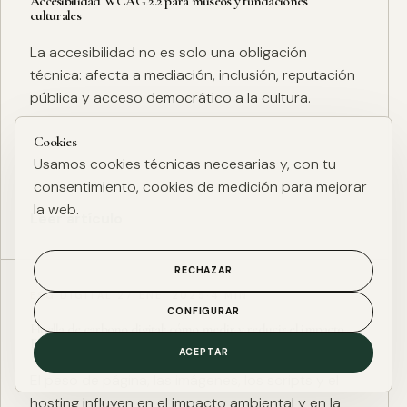
Accesibilidad WCAG 2.2 para museos y fundaciones
culturales
La accesibilidad no es solo una obligación
técnica: afecta a mediación, inclusión, reputación
pública y acceso democrático a la cultura.
Cookies
Usamos cookies técnicas necesarias y, con tu
consentimiento, cookies de medición para mejorar
la web.
Leer artículo
RECHAZAR
ESG DIGITAL
·
27 ENE. 2025
·
4 MIN
CONFIGURAR
Huella de carbono digital: cómo medir y reducir el impacto
ESG de una web
ACEPTAR
El peso de página, las imágenes, los scripts y el
hosting influyen en el impacto ambiental y en la