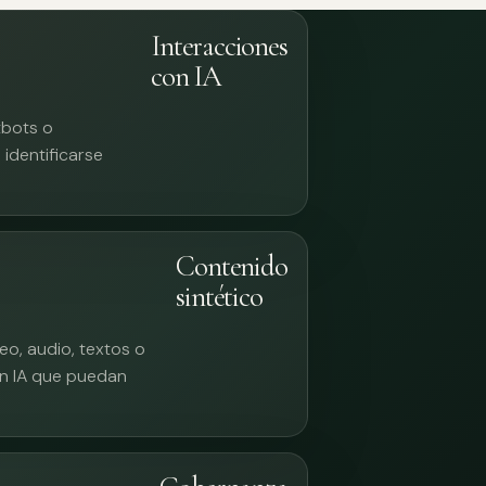
Interacciones
con IA
tbots o
identificarse
Contenido
sintético
eo, audio, textos o
n IA que puedan