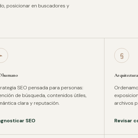
ido, posicionar en buscadores y
⌁
§
O humano
Arquitectura
trategia SEO pensada para personas:
Ordenamos 
tención de búsqueda, contenidos útiles,
exposicion
mántica clara y reputación.
archivos pa
agnosticar SEO
Revisar c