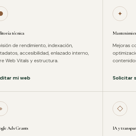
●
✦
itoría técnica
Mantenimient
isión de rendimiento, indexación,
Mejoras co
adatos, accesibilidad, enlazado interno,
optimizac
re Web Vitals y estructura.
contenidos
ditar mi web
Solicitar
⌖
◇
gle Ads Grants
IA y transpa