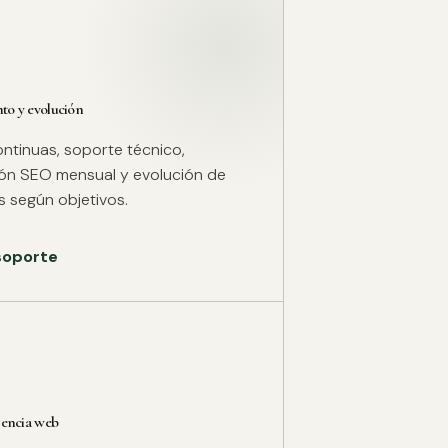
o y evolución
ntinuas, soporte técnico,
ión SEO mensual y evolución de
 según objetivos.
 soporte
rencia web