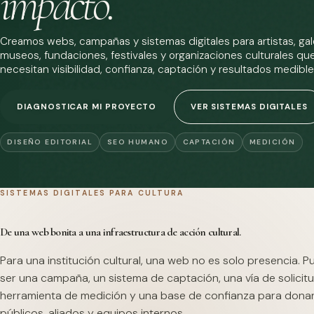
impacto.
Creamos webs, campañas y sistemas digitales para artistas, gale
museos, fundaciones, festivales y organizaciones culturales qu
necesitan visibilidad, confianza, captación y resultados medible
DIAGNOSTICAR MI PROYECTO
VER SISTEMAS DIGITALES
DISEÑO EDITORIAL
SEO HUMANO
CAPTACIÓN
MEDICIÓN
SISTEMAS DIGITALES PARA CULTURA
De una web bonita a una infraestructura de acción cultural.
Para una institución cultural, una web no es solo presencia. 
ser una campaña, un sistema de captación, una vía de solicitu
herramienta de medición y una base de confianza para dona
públicos, aliados y equipos internos.