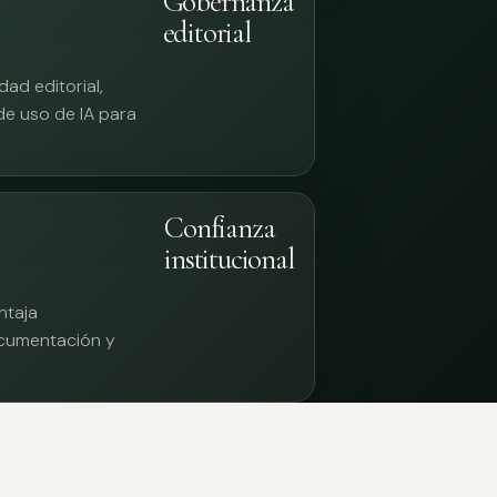
Gobernanza
editorial
ad editorial,
 de uso de IA para
Confianza
institucional
ntaja
documentación y