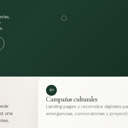
rías,
e
s.
01
Campañas culturales
Puede
Landing pages y recorridos digitales p
d, una
emergencias, convocatorias y proyecto
ntes,