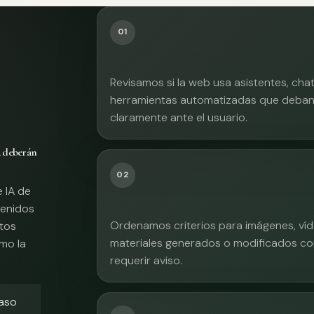
01
Revisamos si la web usa asistentes, cha
herramientas automatizadas que deban 
claramente ante el usuario.
A deberán
02
e IA de
tenidos
Ordenamos criterios para imágenes, víd
xtos
materiales generados o modificados co
mo la
requerir aviso.
caso