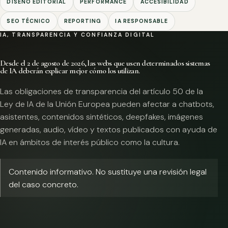
DISEÑO EDITORIAL
PERFORMANCE
ACCESIBILIDAD
SEO TÉCNICO
REPORTING
IA RESPONSABLE
IA, TRANSPARENCIA Y CONFIANZA DIGITAL
Desde el 2 de agosto de 2026, las webs que usen determinados sistemas
de IA deberán explicar mejor cómo los utilizan.
Las obligaciones de transparencia del artículo 50 de la
Ley de IA de la Unión Europea pueden afectar a chatbots,
asistentes, contenidos sintéticos, deepfakes, imágenes
generadas, audio, vídeo y textos publicados con ayuda de
IA en ámbitos de interés público como la cultura.
Contenido informativo. No sustituye una revisión legal
del caso concreto.