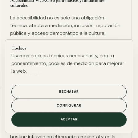
Accesibilidad WCAG 2.2 para museos y fundaciones
culturales
La accesibilidad no es solo una obligación
técnica: afecta a mediación, inclusión, reputación
pública y acceso democrático a la cultura.
Cookies
Usamos cookies técnicas necesarias y, con tu
consentimiento, cookies de medición para mejorar
la web.
Leer artículo
RECHAZAR
ESG DIGITAL
·
27 ENE. 2025
·
4 MIN
CONFIGURAR
Huella de carbono digital: cómo medir y reducir el impacto
ESG de una web
ACEPTAR
El peso de página, las imágenes, los scripts y el
hosting influyen en el impacto ambiental y en la