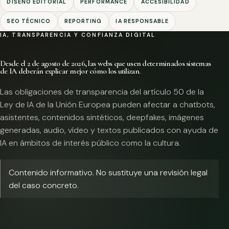
DISEÑO EDITORIAL
PERFORMANCE
ACCESIBILIDAD
SEO TÉCNICO
REPORTING
IA RESPONSABLE
IA, TRANSPARENCIA Y CONFIANZA DIGITAL
Desde el 2 de agosto de 2026, las webs que usen determinados sistemas
de IA deberán explicar mejor cómo los utilizan.
Las obligaciones de transparencia del artículo 50 de la
Ley de IA de la Unión Europea pueden afectar a chatbots,
asistentes, contenidos sintéticos, deepfakes, imágenes
generadas, audio, vídeo y textos publicados con ayuda de
IA en ámbitos de interés público como la cultura.
Contenido informativo. No sustituye una revisión legal
del caso concreto.