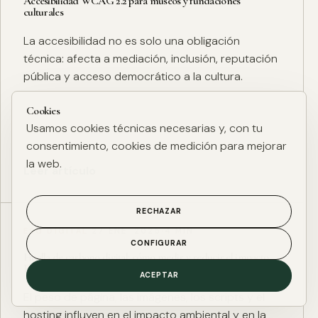
Accesibilidad WCAG 2.2 para museos y fundaciones
culturales
La accesibilidad no es solo una obligación
técnica: afecta a mediación, inclusión, reputación
pública y acceso democrático a la cultura.
Cookies
Usamos cookies técnicas necesarias y, con tu
consentimiento, cookies de medición para mejorar
la web.
Leer artículo
RECHAZAR
ESG DIGITAL
·
27 ENE. 2025
·
4 MIN
CONFIGURAR
Huella de carbono digital: cómo medir y reducir el impacto
ESG de una web
ACEPTAR
El peso de página, las imágenes, los scripts y el
hosting influyen en el impacto ambiental y en la