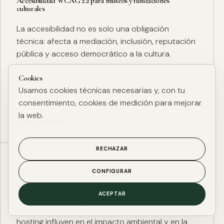
Accesibilidad WCAG 2.2 para museos y fundaciones
culturales
La accesibilidad no es solo una obligación
técnica: afecta a mediación, inclusión, reputación
pública y acceso democrático a la cultura.
Cookies
Usamos cookies técnicas necesarias y, con tu
consentimiento, cookies de medición para mejorar
la web.
Leer artículo
RECHAZAR
ESG DIGITAL
·
27 ENE. 2025
·
4 MIN
CONFIGURAR
Huella de carbono digital: cómo medir y reducir el impacto
ESG de una web
ACEPTAR
El peso de página, las imágenes, los scripts y el
hosting influyen en el impacto ambiental y en la