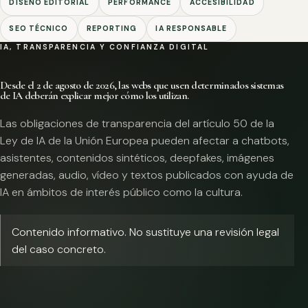
DISEÑO EDITORIAL
PERFORMANCE
ACCESIBILIDAD
SEO TÉCNICO
REPORTING
IA RESPONSABLE
IA, TRANSPARENCIA Y CONFIANZA DIGITAL
Desde el 2 de agosto de 2026, las webs que usen determinados sistemas
de IA deberán explicar mejor cómo los utilizan.
Las obligaciones de transparencia del artículo 50 de la
Ley de IA de la Unión Europea pueden afectar a chatbots,
asistentes, contenidos sintéticos, deepfakes, imágenes
generadas, audio, vídeo y textos publicados con ayuda de
IA en ámbitos de interés público como la cultura.
Contenido informativo. No sustituye una revisión legal
del caso concreto.