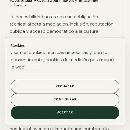
Accesibilidad WCAG 2.2 para museos y fundaciones
culturales
La accesibilidad no es solo una obligación
técnica: afecta a mediación, inclusión, reputación
pública y acceso democrático a la cultura.
Cookies
Usamos cookies técnicas necesarias y, con tu
consentimiento, cookies de medición para mejorar
la web.
Leer artículo
RECHAZAR
ESG DIGITAL
·
27 ENE. 2025
·
4 MIN
CONFIGURAR
Huella de carbono digital: cómo medir y reducir el impacto
ESG de una web
ACEPTAR
El peso de página, las imágenes, los scripts y el
hosting influyen en el impacto ambiental y en la