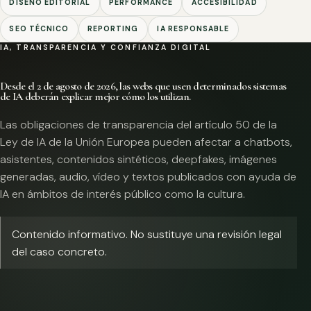
DISEÑO EDITORIAL
PERFORMANCE
ACCESIBILIDAD
SEO TÉCNICO
REPORTING
IA RESPONSABLE
IA, TRANSPARENCIA Y CONFIANZA DIGITAL
Desde el 2 de agosto de 2026, las webs que usen determinados sistemas
de IA deberán explicar mejor cómo los utilizan.
Las obligaciones de transparencia del artículo 50 de la
Ley de IA de la Unión Europea pueden afectar a chatbots,
asistentes, contenidos sintéticos, deepfakes, imágenes
generadas, audio, vídeo y textos publicados con ayuda de
IA en ámbitos de interés público como la cultura.
Contenido informativo. No sustituye una revisión legal
del caso concreto.