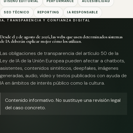
DISEÑO EDITORIAL
PERFORMANCE
ACCESIBILIDAD
SEO TÉCNICO
REPORTING
IA RESPONSABLE
IA, TRANSPARENCIA Y CONFIANZA DIGITAL
Desde el 2 de agosto de 2026, las webs que usen determinados sistemas
de IA deberán explicar mejor cómo los utilizan.
Las obligaciones de transparencia del artículo 50 de la
Ley de IA de la Unión Europea pueden afectar a chatbots,
asistentes, contenidos sintéticos, deepfakes, imágenes
generadas, audio, vídeo y textos publicados con ayuda de
IA en ámbitos de interés público como la cultura.
Contenido informativo. No sustituye una revisión legal
del caso concreto.