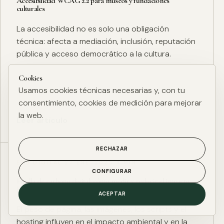
Accesibilidad WCAG 2.2 para museos y fundaciones
culturales
La accesibilidad no es solo una obligación
técnica: afecta a mediación, inclusión, reputación
pública y acceso democrático a la cultura.
Cookies
Usamos cookies técnicas necesarias y, con tu
consentimiento, cookies de medición para mejorar
la web.
Leer artículo
RECHAZAR
ESG DIGITAL
·
27 ENE. 2025
·
4 MIN
CONFIGURAR
Huella de carbono digital: cómo medir y reducir el impacto
ESG de una web
ACEPTAR
El peso de página, las imágenes, los scripts y el
hosting influyen en el impacto ambiental y en la