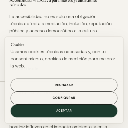
Accesibilidad WCAG 2.2 para museos y fundaciones
culturales
La accesibilidad no es solo una obligación
técnica: afecta a mediación, inclusión, reputación
pública y acceso democrático a la cultura.
Cookies
Usamos cookies técnicas necesarias y, con tu
consentimiento, cookies de medición para mejorar
la web.
Leer artículo
RECHAZAR
ESG DIGITAL
·
27 ENE. 2025
·
4 MIN
CONFIGURAR
Huella de carbono digital: cómo medir y reducir el impacto
ESG de una web
ACEPTAR
El peso de página, las imágenes, los scripts y el
hosting influyen en el impacto ambiental y en la