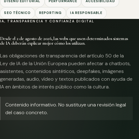
DISEÑO EDITORIAL
PERFORMANCE
ACCESIBILIDAD
SEO TÉCNICO
REPORTING
IA RESPONSABLE
IA, TRANSPARENCIA Y CONFIANZA DIGITAL
Desde el 2 de agosto de 2026, las webs que usen determinados sistemas
de IA deberán explicar mejor cómo los utilizan.
Las obligaciones de transparencia del artículo 50 de la
Ley de IA de la Unión Europea pueden afectar a chatbots,
asistentes, contenidos sintéticos, deepfakes, imágenes
generadas, audio, vídeo y textos publicados con ayuda de
IA en ámbitos de interés público como la cultura.
Contenido informativo. No sustituye una revisión legal
del caso concreto.