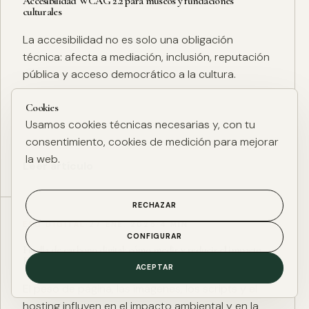
Accesibilidad WCAG 2.2 para museos y fundaciones
culturales
La accesibilidad no es solo una obligación
técnica: afecta a mediación, inclusión, reputación
pública y acceso democrático a la cultura.
Cookies
Usamos cookies técnicas necesarias y, con tu
consentimiento, cookies de medición para mejorar
la web.
Leer artículo
RECHAZAR
ESG DIGITAL
·
27 ENE. 2025
·
4 MIN
CONFIGURAR
Huella de carbono digital: cómo medir y reducir el impacto
ESG de una web
ACEPTAR
El peso de página, las imágenes, los scripts y el
hosting influyen en el impacto ambiental y en la