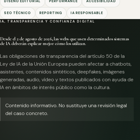
DISEÑO EDITORIAL
PERFORMANCE
ACCESIBILIDAD
SEO TÉCNICO
REPORTING
IA RESPONSABLE
IA, TRANSPARENCIA Y CONFIANZA DIGITAL
Desde el 2 de agosto de 2026, las webs que usen determinados sistemas
de IA deberán explicar mejor cómo los utilizan.
Las obligaciones de transparencia del artículo 50 de la
Ley de IA de la Unión Europea pueden afectar a chatbots,
asistentes, contenidos sintéticos, deepfakes, imágenes
generadas, audio, vídeo y textos publicados con ayuda de
IA en ámbitos de interés público como la cultura.
Contenido informativo. No sustituye una revisión legal
del caso concreto.