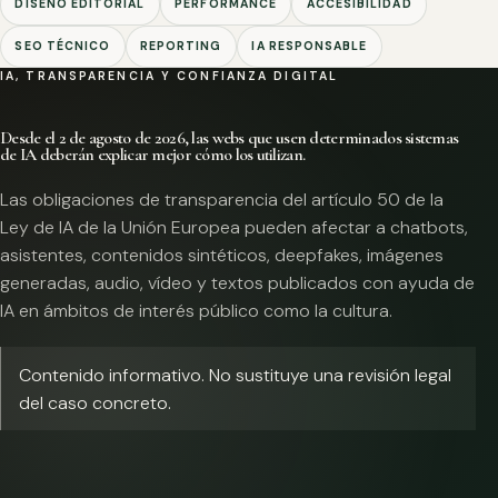
DISEÑO EDITORIAL
PERFORMANCE
ACCESIBILIDAD
SEO TÉCNICO
REPORTING
IA RESPONSABLE
IA, TRANSPARENCIA Y CONFIANZA DIGITAL
Desde el 2 de agosto de 2026, las webs que usen determinados sistemas
de IA deberán explicar mejor cómo los utilizan.
Las obligaciones de transparencia del artículo 50 de la
Ley de IA de la Unión Europea pueden afectar a chatbots,
asistentes, contenidos sintéticos, deepfakes, imágenes
generadas, audio, vídeo y textos publicados con ayuda de
IA en ámbitos de interés público como la cultura.
Contenido informativo. No sustituye una revisión legal
del caso concreto.