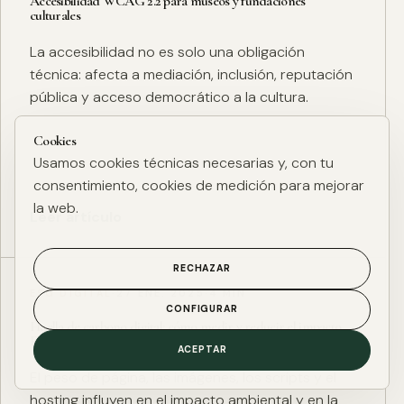
Accesibilidad WCAG 2.2 para museos y fundaciones
culturales
La accesibilidad no es solo una obligación
técnica: afecta a mediación, inclusión, reputación
pública y acceso democrático a la cultura.
Cookies
Usamos cookies técnicas necesarias y, con tu
consentimiento, cookies de medición para mejorar
la web.
Leer artículo
RECHAZAR
ESG DIGITAL
·
27 ENE. 2025
·
4 MIN
CONFIGURAR
Huella de carbono digital: cómo medir y reducir el impacto
ESG de una web
ACEPTAR
El peso de página, las imágenes, los scripts y el
hosting influyen en el impacto ambiental y en la