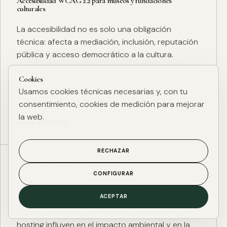
Accesibilidad WCAG 2.2 para museos y fundaciones
culturales
La accesibilidad no es solo una obligación
técnica: afecta a mediación, inclusión, reputación
pública y acceso democrático a la cultura.
Cookies
Usamos cookies técnicas necesarias y, con tu
consentimiento, cookies de medición para mejorar
la web.
Leer artículo
RECHAZAR
ESG DIGITAL
·
27 ENE. 2025
·
4 MIN
CONFIGURAR
Huella de carbono digital: cómo medir y reducir el impacto
ESG de una web
ACEPTAR
El peso de página, las imágenes, los scripts y el
hosting influyen en el impacto ambiental y en la