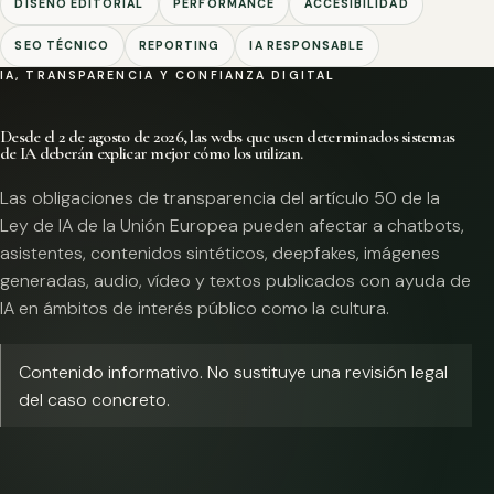
DISEÑO EDITORIAL
PERFORMANCE
ACCESIBILIDAD
SEO TÉCNICO
REPORTING
IA RESPONSABLE
IA, TRANSPARENCIA Y CONFIANZA DIGITAL
Desde el 2 de agosto de 2026, las webs que usen determinados sistemas
de IA deberán explicar mejor cómo los utilizan.
Las obligaciones de transparencia del artículo 50 de la
Ley de IA de la Unión Europea pueden afectar a chatbots,
asistentes, contenidos sintéticos, deepfakes, imágenes
generadas, audio, vídeo y textos publicados con ayuda de
IA en ámbitos de interés público como la cultura.
Contenido informativo. No sustituye una revisión legal
del caso concreto.