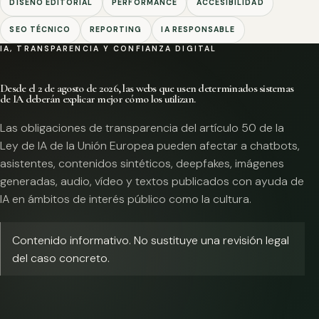
DISEÑO EDITORIAL
PERFORMANCE
ACCESIBILIDAD
SEO TÉCNICO
REPORTING
IA RESPONSABLE
IA, TRANSPARENCIA Y CONFIANZA DIGITAL
Desde el 2 de agosto de 2026, las webs que usen determinados sistemas
de IA deberán explicar mejor cómo los utilizan.
Las obligaciones de transparencia del artículo 50 de la
Ley de IA de la Unión Europea pueden afectar a chatbots,
asistentes, contenidos sintéticos, deepfakes, imágenes
generadas, audio, vídeo y textos publicados con ayuda de
IA en ámbitos de interés público como la cultura.
Contenido informativo. No sustituye una revisión legal
del caso concreto.