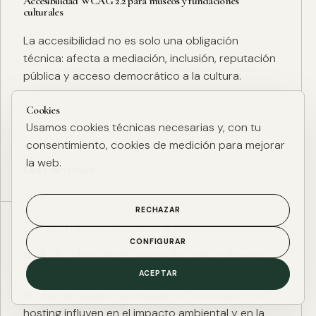
Accesibilidad WCAG 2.2 para museos y fundaciones
culturales
La accesibilidad no es solo una obligación
técnica: afecta a mediación, inclusión, reputación
pública y acceso democrático a la cultura.
Cookies
Usamos cookies técnicas necesarias y, con tu
consentimiento, cookies de medición para mejorar
la web.
Leer artículo
RECHAZAR
ESG DIGITAL
·
27 ENE. 2025
·
4 MIN
CONFIGURAR
Huella de carbono digital: cómo medir y reducir el impacto
ESG de una web
ACEPTAR
El peso de página, las imágenes, los scripts y el
hosting influyen en el impacto ambiental y en la