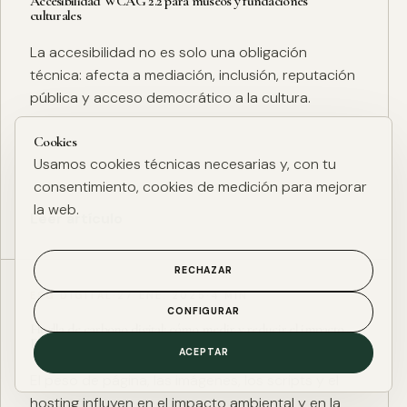
Accesibilidad WCAG 2.2 para museos y fundaciones
culturales
La accesibilidad no es solo una obligación
técnica: afecta a mediación, inclusión, reputación
pública y acceso democrático a la cultura.
Cookies
Usamos cookies técnicas necesarias y, con tu
consentimiento, cookies de medición para mejorar
la web.
Leer artículo
RECHAZAR
ESG DIGITAL
·
27 ENE. 2025
·
4 MIN
CONFIGURAR
Huella de carbono digital: cómo medir y reducir el impacto
ESG de una web
ACEPTAR
El peso de página, las imágenes, los scripts y el
hosting influyen en el impacto ambiental y en la