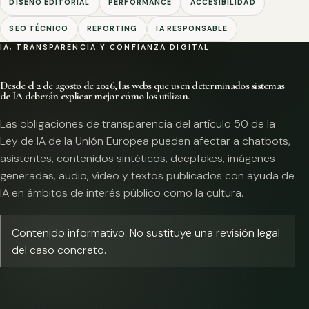
DISEÑO EDITORIAL
PERFORMANCE
ACCESIBILIDAD
SEO TÉCNICO
REPORTING
IA RESPONSABLE
IA, TRANSPARENCIA Y CONFIANZA DIGITAL
Desde el 2 de agosto de 2026, las webs que usen determinados sistemas
de IA deberán explicar mejor cómo los utilizan.
Las obligaciones de transparencia del artículo 50 de la
Ley de IA de la Unión Europea pueden afectar a chatbots,
asistentes, contenidos sintéticos, deepfakes, imágenes
generadas, audio, vídeo y textos publicados con ayuda de
IA en ámbitos de interés público como la cultura.
Contenido informativo. No sustituye una revisión legal
del caso concreto.