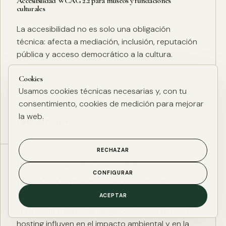
Accesibilidad WCAG 2.2 para museos y fundaciones
culturales
La accesibilidad no es solo una obligación
técnica: afecta a mediación, inclusión, reputación
pública y acceso democrático a la cultura.
Cookies
Usamos cookies técnicas necesarias y, con tu
consentimiento, cookies de medición para mejorar
la web.
Leer artículo
RECHAZAR
ESG DIGITAL
·
27 ENE. 2025
·
4 MIN
CONFIGURAR
Huella de carbono digital: cómo medir y reducir el impacto
ESG de una web
ACEPTAR
El peso de página, las imágenes, los scripts y el
hosting influyen en el impacto ambiental y en la