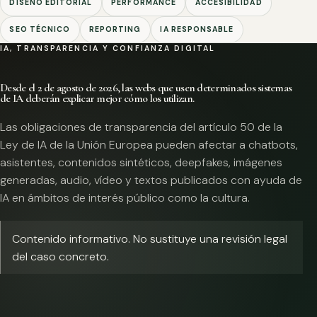
DISEÑO EDITORIAL
PERFORMANCE
ACCESIBILIDAD
SEO TÉCNICO
REPORTING
IA RESPONSABLE
IA, TRANSPARENCIA Y CONFIANZA DIGITAL
Desde el 2 de agosto de 2026, las webs que usen determinados sistemas
de IA deberán explicar mejor cómo los utilizan.
Las obligaciones de transparencia del artículo 50 de la
Ley de IA de la Unión Europea pueden afectar a chatbots,
asistentes, contenidos sintéticos, deepfakes, imágenes
generadas, audio, vídeo y textos publicados con ayuda de
IA en ámbitos de interés público como la cultura.
Contenido informativo. No sustituye una revisión legal
del caso concreto.