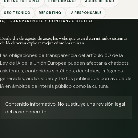
DISEÑO EDITORIAL
PERFORMANCE
ACCESIBILIDAD
SEO TÉCNICO
REPORTING
IA RESPONSABLE
IA, TRANSPARENCIA Y CONFIANZA DIGITAL
Desde el 2 de agosto de 2026, las webs que usen determinados sistemas
de IA deberán explicar mejor cómo los utilizan.
Las obligaciones de transparencia del artículo 50 de la
Ley de IA de la Unión Europea pueden afectar a chatbots,
asistentes, contenidos sintéticos, deepfakes, imágenes
generadas, audio, vídeo y textos publicados con ayuda de
IA en ámbitos de interés público como la cultura.
Contenido informativo. No sustituye una revisión legal
del caso concreto.