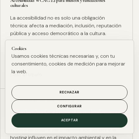
Accesibilidad WCAG 2.2 para museos y fundaciones
culturales
La accesibilidad no es solo una obligación
técnica: afecta a mediación, inclusión, reputación
pública y acceso democrático a la cultura.
Cookies
Usamos cookies técnicas necesarias y, con tu
consentimiento, cookies de medición para mejorar
la web.
Leer artículo
RECHAZAR
ESG DIGITAL
·
27 ENE. 2025
·
4 MIN
CONFIGURAR
Huella de carbono digital: cómo medir y reducir el impacto
ESG de una web
ACEPTAR
El peso de página, las imágenes, los scripts y el
hosting influyen en el impacto ambiental y en la