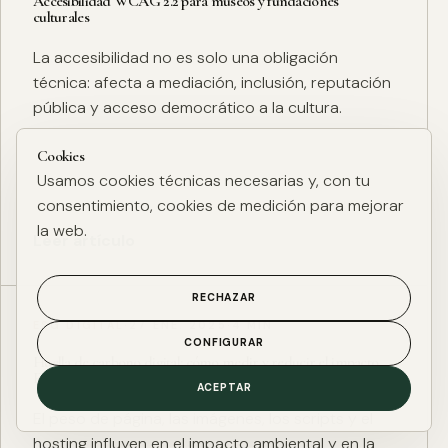
Accesibilidad WCAG 2.2 para museos y fundaciones
culturales
La accesibilidad no es solo una obligación
técnica: afecta a mediación, inclusión, reputación
pública y acceso democrático a la cultura.
Cookies
Usamos cookies técnicas necesarias y, con tu
consentimiento, cookies de medición para mejorar
la web.
Leer artículo
RECHAZAR
ESG DIGITAL
·
27 ENE. 2025
·
4 MIN
CONFIGURAR
Huella de carbono digital: cómo medir y reducir el impacto
ESG de una web
ACEPTAR
El peso de página, las imágenes, los scripts y el
hosting influyen en el impacto ambiental y en la