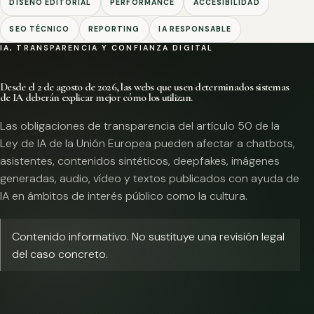
DISEÑO EDITORIAL
PERFORMANCE
ACCESIBILIDAD
SEO TÉCNICO
REPORTING
IA RESPONSABLE
IA, TRANSPARENCIA Y CONFIANZA DIGITAL
Desde el 2 de agosto de 2026, las webs que usen determinados sistemas
de IA deberán explicar mejor cómo los utilizan.
Las obligaciones de transparencia del artículo 50 de la
Ley de IA de la Unión Europea pueden afectar a chatbots,
asistentes, contenidos sintéticos, deepfakes, imágenes
generadas, audio, vídeo y textos publicados con ayuda de
IA en ámbitos de interés público como la cultura.
Contenido informativo. No sustituye una revisión legal
del caso concreto.