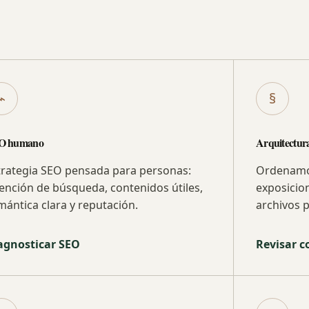
⌁
§
O humano
Arquitectura
trategia SEO pensada para personas:
Ordenamos 
tención de búsqueda, contenidos útiles,
exposicio
mántica clara y reputación.
archivos p
agnosticar SEO
Revisar c