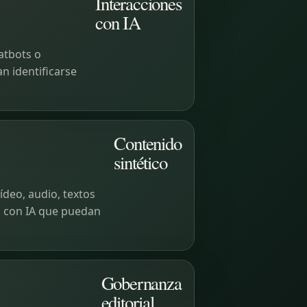
Interacciones
con IA
atbots o
 identificarse
Contenido
sintético
deo, audio, textos
s con IA que puedan
Gobernanza
editorial