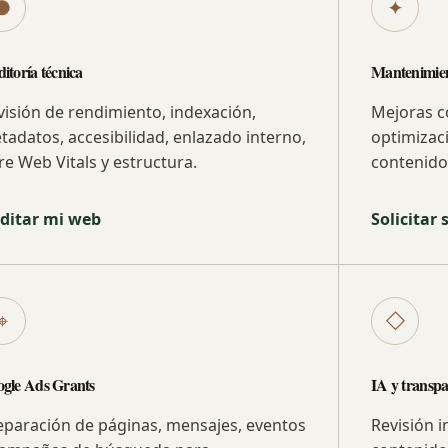
●
✦
itoría técnica
Mantenimien
visión de rendimiento, indexación,
Mejoras c
tadatos, accesibilidad, enlazado interno,
optimizac
re Web Vitals y estructura.
contenido
ditar mi web
Solicitar
⌖
◇
gle Ads Grants
IA y transp
eparación de páginas, mensajes, eventos
Revisión i