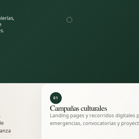
lerías,
e
s.
01
Campañas culturales
.
Landing pages y recorridos digitales
de
emergencias, convocatorias y proyect
ianza