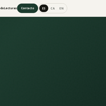
ES
CA
EN
odo
Lecturas
Contacto