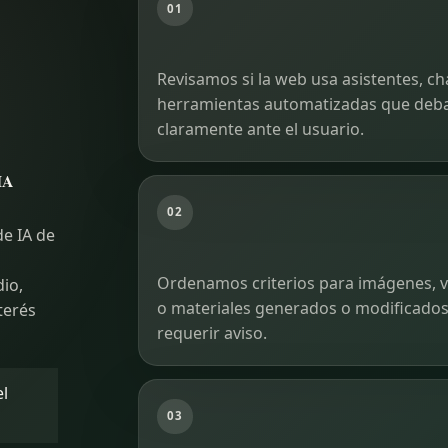
01
Revisamos si la web usa asistentes, ch
herramientas automatizadas que deban
claramente ante el usuario.
 IA
02
de IA de
Ordenamos criterios para imágenes, ví
io,
o materiales generados o modificado
terés
requerir aviso.
el
03