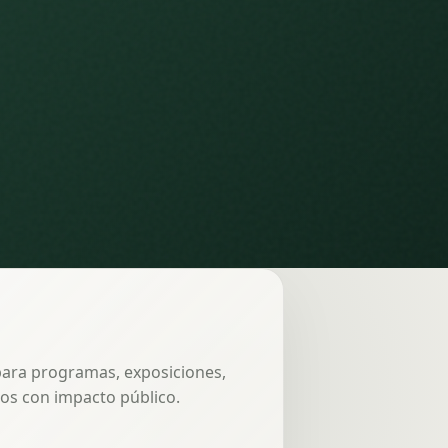
 para programas, exposiciones,
os con impacto público.