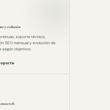
o y evolución
ntinuas, soporte técnico,
ión SEO mensual y evolución de
 según objetivos.
 soporte
rencia web