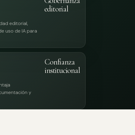
Gobernanza
editorial
ad editorial,
 de uso de IA para
Confianza
institucional
ntaja
documentación y