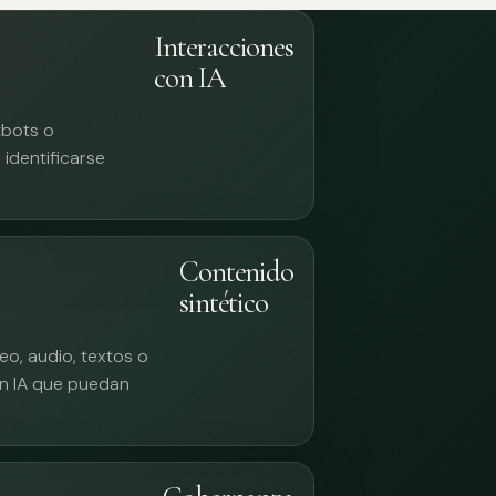
Interacciones
con IA
tbots o
identificarse
Contenido
sintético
eo, audio, textos o
n IA que puedan