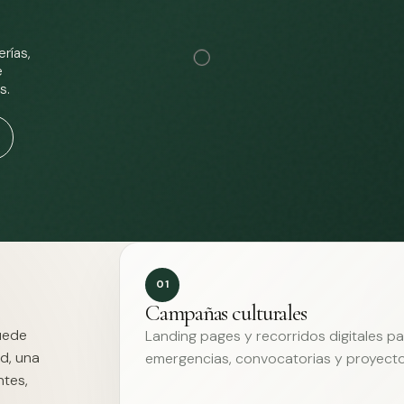
rías,
e
s.
01
Campañas culturales
Puede
Landing pages y recorridos digitales p
d, una
emergencias, convocatorias y proyecto
ntes,