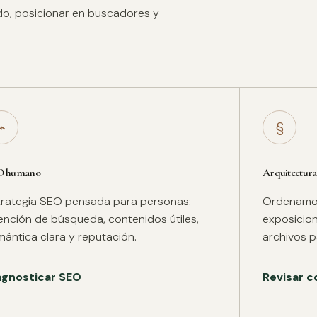
ido, posicionar en buscadores y
⌁
§
O humano
Arquitectura
trategia SEO pensada para personas:
Ordenamos 
tención de búsqueda, contenidos útiles,
exposicion
mántica clara y reputación.
archivos pa
agnosticar SEO
Revisar c