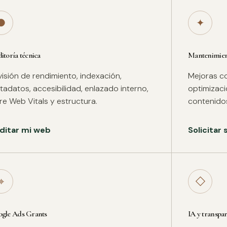
●
✦
itoría técnica
Mantenimient
isión de rendimiento, indexación,
Mejoras co
adatos, accesibilidad, enlazado interno,
optimizac
re Web Vitals y estructura.
contenidos
ditar mi web
Solicitar
⌖
◇
gle Ads Grants
IA y transpa