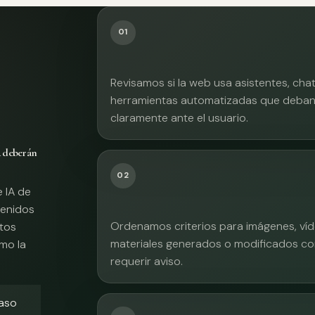
01
Revisamos si la web usa asistentes, cha
herramientas automatizadas que deban 
claramente ante el usuario.
A deberán
02
e IA de
tenidos
Ordenamos criterios para imágenes, víd
xtos
materiales generados o modificados co
mo la
requerir aviso.
caso