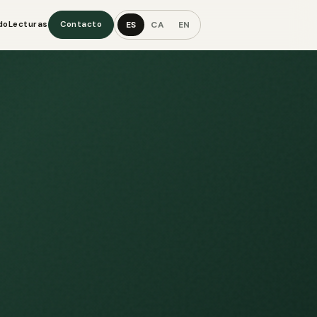
ES
CA
EN
do
Lecturas
Contacto