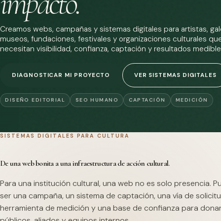
impacto.
Creamos webs, campañas y sistemas digitales para artistas, gale
museos, fundaciones, festivales y organizaciones culturales qu
necesitan visibilidad, confianza, captación y resultados medible
DIAGNOSTICAR MI PROYECTO
VER SISTEMAS DIGITALES
DISEÑO EDITORIAL
SEO HUMANO
CAPTACIÓN
MEDICIÓN
SISTEMAS DIGITALES PARA CULTURA
De una web bonita a una infraestructura de acción cultural.
Para una institución cultural, una web no es solo presencia. 
ser una campaña, un sistema de captación, una vía de solicitu
herramienta de medición y una base de confianza para dona
públicos, aliados y equipos internos.