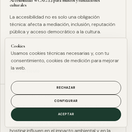
Accesibilidad WCAG 2.2 para museos y fundaciones
culturales
La accesibilidad no es solo una obligación
técnica: afecta a mediación, inclusión, reputación
pública y acceso democrático a la cultura.
Cookies
Usamos cookies técnicas necesarias y, con tu
consentimiento, cookies de medición para mejorar
la web.
Leer artículo
RECHAZAR
ESG DIGITAL
·
27 ENE. 2025
·
4 MIN
CONFIGURAR
Huella de carbono digital: cómo medir y reducir el impacto
ESG de una web
ACEPTAR
El peso de página, las imágenes, los scripts y el
hosting influyen en el impacto ambiental y en la