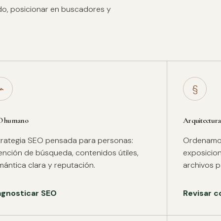
ido, posicionar en buscadores y
⌁
§
O humano
Arquitectura
trategia SEO pensada para personas:
Ordenamos 
tención de búsqueda, contenidos útiles,
exposicion
mántica clara y reputación.
archivos pa
agnosticar SEO
Revisar c