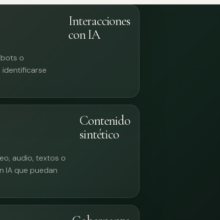
Interacciones
con IA
tbots o
identificarse
Contenido
sintético
eo, audio, textos o
n IA que puedan