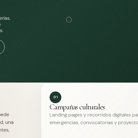
rías,
e
s.
01
Campañas culturales
Puede
Landing pages y recorridos digitales p
d, una
emergencias, convocatorias y proyecto
ntes,