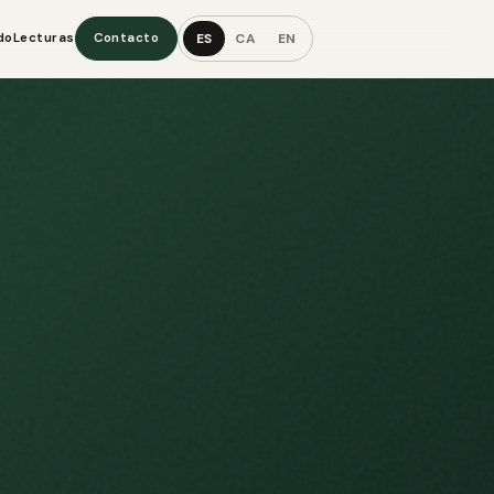
ES
CA
EN
do
Lecturas
Contacto