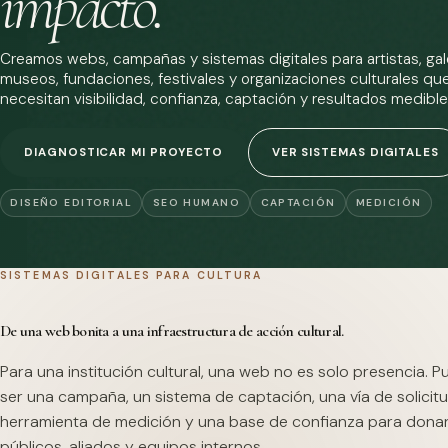
impacto.
Creamos webs, campañas y sistemas digitales para artistas, gale
museos, fundaciones, festivales y organizaciones culturales qu
necesitan visibilidad, confianza, captación y resultados medible
DIAGNOSTICAR MI PROYECTO
VER SISTEMAS DIGITALES
DISEÑO EDITORIAL
SEO HUMANO
CAPTACIÓN
MEDICIÓN
SISTEMAS DIGITALES PARA CULTURA
De una web bonita a una infraestructura de acción cultural.
Para una institución cultural, una web no es solo presencia. 
ser una campaña, un sistema de captación, una vía de solicitu
herramienta de medición y una base de confianza para dona
públicos, aliados y equipos internos.