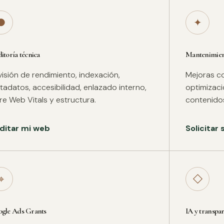
●
✦
itoría técnica
Mantenimient
isión de rendimiento, indexación,
Mejoras co
adatos, accesibilidad, enlazado interno,
optimizac
re Web Vitals y estructura.
contenidos
ditar mi web
Solicitar
⌖
◇
gle Ads Grants
IA y transpa