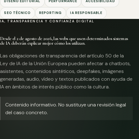
DISEÑO EDITORIAL
PERFORMANCE
ACCESIBILIDAD
SEO TÉCNICO
REPORTING
IA RESPONSABLE
IA, TRANSPARENCIA Y CONFIANZA DIGITAL
Desde el 2 de agosto de 2026, las webs que usen determinados sistemas
de IA deberán explicar mejor cómo los utilizan.
Las obligaciones de transparencia del artículo 50 de la
Ley de IA de la Unión Europea pueden afectar a chatbots,
asistentes, contenidos sintéticos, deepfakes, imágenes
generadas, audio, vídeo y textos publicados con ayuda de
IA en ámbitos de interés público como la cultura.
Contenido informativo. No sustituye una revisión legal
del caso concreto.