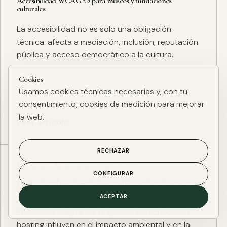
Accesibilidad WCAG 2.2 para museos y fundaciones
culturales
La accesibilidad no es solo una obligación
técnica: afecta a mediación, inclusión, reputación
pública y acceso democrático a la cultura.
Cookies
Usamos cookies técnicas necesarias y, con tu
consentimiento, cookies de medición para mejorar
la web.
Leer artículo
RECHAZAR
ESG DIGITAL
·
27 ENE. 2025
·
4 MIN
CONFIGURAR
Huella de carbono digital: cómo medir y reducir el impacto
ESG de una web
ACEPTAR
El peso de página, las imágenes, los scripts y el
hosting influyen en el impacto ambiental y en la