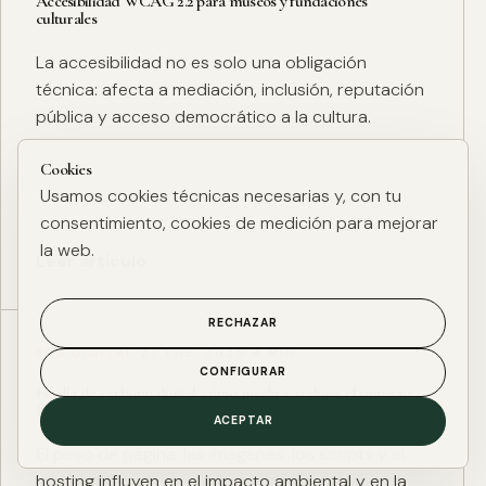
Accesibilidad WCAG 2.2 para museos y fundaciones
culturales
La accesibilidad no es solo una obligación
técnica: afecta a mediación, inclusión, reputación
pública y acceso democrático a la cultura.
Cookies
Usamos cookies técnicas necesarias y, con tu
consentimiento, cookies de medición para mejorar
la web.
Leer artículo
RECHAZAR
ESG DIGITAL
·
27 ENE. 2025
·
4 MIN
CONFIGURAR
Huella de carbono digital: cómo medir y reducir el impacto
ESG de una web
ACEPTAR
El peso de página, las imágenes, los scripts y el
hosting influyen en el impacto ambiental y en la