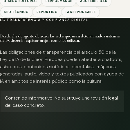
DISEÑO EDITORIAL
PERFORMANCE
ACCESIBILIDAD
SEO TÉCNICO
REPORTING
IA RESPONSABLE
IA, TRANSPARENCIA Y CONFIANZA DIGITAL
Desde el 2 de agosto de 2026, las webs que usen determinados sistemas
de IA deberán explicar mejor cómo los utilizan.
Las obligaciones de transparencia del artículo 50 de la
Ley de IA de la Unión Europea pueden afectar a chatbots,
asistentes, contenidos sintéticos, deepfakes, imágenes
generadas, audio, vídeo y textos publicados con ayuda de
IA en ámbitos de interés público como la cultura.
Contenido informativo. No sustituye una revisión legal
del caso concreto.