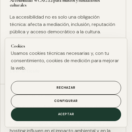
Accesibilidad WCAG 2.2 para museos y fundaciones
culturales
La accesibilidad no es solo una obligación
técnica: afecta a mediación, inclusión, reputación
pública y acceso democrático a la cultura.
Cookies
Usamos cookies técnicas necesarias y, con tu
consentimiento, cookies de medición para mejorar
la web.
Leer artículo
RECHAZAR
ESG DIGITAL
·
27 ENE. 2025
·
4 MIN
CONFIGURAR
Huella de carbono digital: cómo medir y reducir el impacto
ESG de una web
ACEPTAR
El peso de página, las imágenes, los scripts y el
hosting influyen en el impacto ambiental y en la