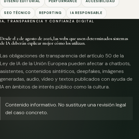
DISEÑO EDITORIAL
PERFORMANCE
ACCESIBILIDAD
SEO TÉCNICO
REPORTING
IA RESPONSABLE
IA, TRANSPARENCIA Y CONFIANZA DIGITAL
Desde el 2 de agosto de 2026, las webs que usen determinados sistemas
de IA deberán explicar mejor cómo los utilizan.
Las obligaciones de transparencia del artículo 50 de la
Ley de IA de la Unión Europea pueden afectar a chatbots,
asistentes, contenidos sintéticos, deepfakes, imágenes
generadas, audio, vídeo y textos publicados con ayuda de
IA en ámbitos de interés público como la cultura.
Contenido informativo. No sustituye una revisión legal
del caso concreto.