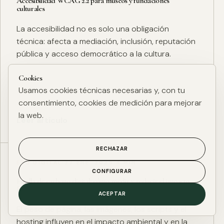
Accesibilidad WCAG 2.2 para museos y fundaciones
culturales
La accesibilidad no es solo una obligación
técnica: afecta a mediación, inclusión, reputación
pública y acceso democrático a la cultura.
Cookies
Usamos cookies técnicas necesarias y, con tu
consentimiento, cookies de medición para mejorar
la web.
Leer artículo
RECHAZAR
ESG DIGITAL
·
27 ENE. 2025
·
4 MIN
CONFIGURAR
Huella de carbono digital: cómo medir y reducir el impacto
ESG de una web
ACEPTAR
El peso de página, las imágenes, los scripts y el
hosting influyen en el impacto ambiental y en la