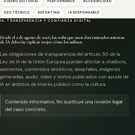
DISEÑO EDITORIAL
PERFORMANCE
ACCESIBILIDAD
SEO TÉCNICO
REPORTING
IA RESPONSABLE
IA, TRANSPARENCIA Y CONFIANZA DIGITAL
Desde el 2 de agosto de 2026, las webs que usen determinados sistemas
de IA deberán explicar mejor cómo los utilizan.
Las obligaciones de transparencia del artículo 50 de la
Ley de IA de la Unión Europea pueden afectar a chatbots,
asistentes, contenidos sintéticos, deepfakes, imágenes
generadas, audio, vídeo y textos publicados con ayuda de
IA en ámbitos de interés público como la cultura.
Contenido informativo. No sustituye una revisión legal
del caso concreto.