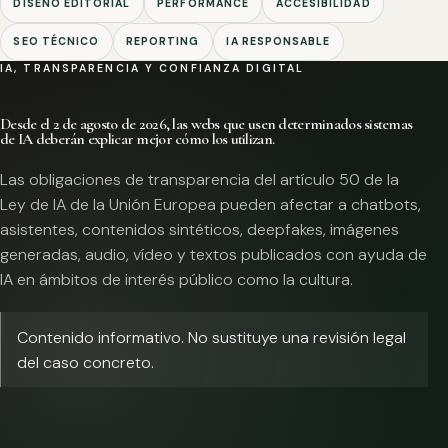
DISEÑO EDITORIAL
PERFORMANCE
ACCESIBILIDAD
SEO TÉCNICO
REPORTING
IA RESPONSABLE
IA, TRANSPARENCIA Y CONFIANZA DIGITAL
Desde el 2 de agosto de 2026, las webs que usen determinados sistemas
de IA deberán explicar mejor cómo los utilizan.
Las obligaciones de transparencia del artículo 50 de la
Ley de IA de la Unión Europea pueden afectar a chatbots,
asistentes, contenidos sintéticos, deepfakes, imágenes
generadas, audio, vídeo y textos publicados con ayuda de
IA en ámbitos de interés público como la cultura.
Contenido informativo. No sustituye una revisión legal
del caso concreto.