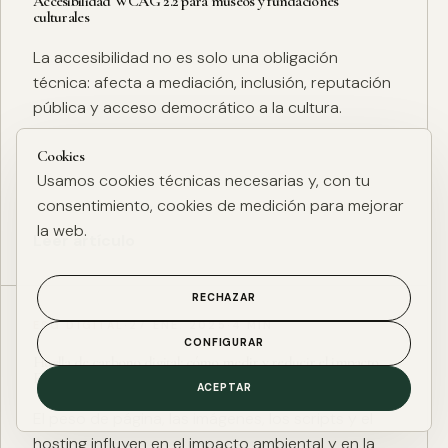
Accesibilidad WCAG 2.2 para museos y fundaciones
culturales
La accesibilidad no es solo una obligación
técnica: afecta a mediación, inclusión, reputación
pública y acceso democrático a la cultura.
Cookies
Usamos cookies técnicas necesarias y, con tu
consentimiento, cookies de medición para mejorar
la web.
Leer artículo
RECHAZAR
ESG DIGITAL
·
27 ENE. 2025
·
4 MIN
CONFIGURAR
Huella de carbono digital: cómo medir y reducir el impacto
ESG de una web
ACEPTAR
El peso de página, las imágenes, los scripts y el
hosting influyen en el impacto ambiental y en la