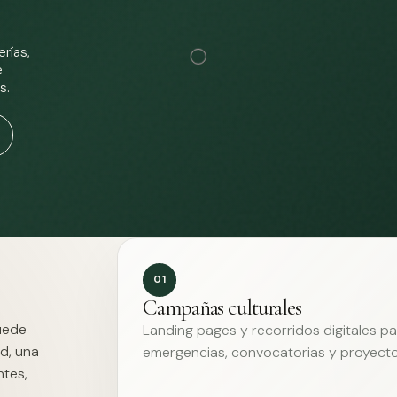
rías,
e
s.
01
Campañas culturales
Puede
Landing pages y recorridos digitales p
d, una
emergencias, convocatorias y proyecto
ntes,