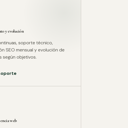
o y evolución
ntinuas, soporte técnico,
ión SEO mensual y evolución de
 según objetivos.
 soporte
rencia web