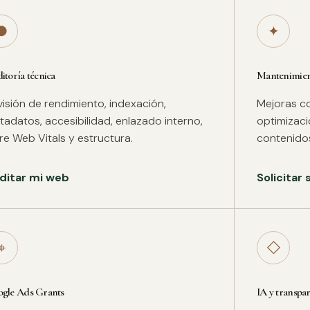
●
✦
itoría técnica
Mantenimient
isión de rendimiento, indexación,
Mejoras co
adatos, accesibilidad, enlazado interno,
optimizac
re Web Vitals y estructura.
contenidos
ditar mi web
Solicitar
⌖
◇
gle Ads Grants
IA y transpa