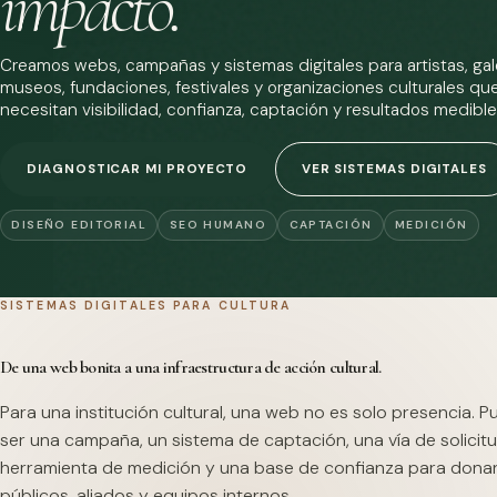
impacto.
Creamos webs, campañas y sistemas digitales para artistas, gale
museos, fundaciones, festivales y organizaciones culturales qu
necesitan visibilidad, confianza, captación y resultados medible
DIAGNOSTICAR MI PROYECTO
VER SISTEMAS DIGITALES
DISEÑO EDITORIAL
SEO HUMANO
CAPTACIÓN
MEDICIÓN
SISTEMAS DIGITALES PARA CULTURA
De una web bonita a una infraestructura de acción cultural.
Para una institución cultural, una web no es solo presencia. 
ser una campaña, un sistema de captación, una vía de solicitu
herramienta de medición y una base de confianza para dona
públicos, aliados y equipos internos.