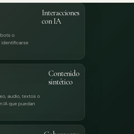
Interacciones
con IA
tbots o
identificarse
Contenido
sintético
eo, audio, textos o
n IA que puedan