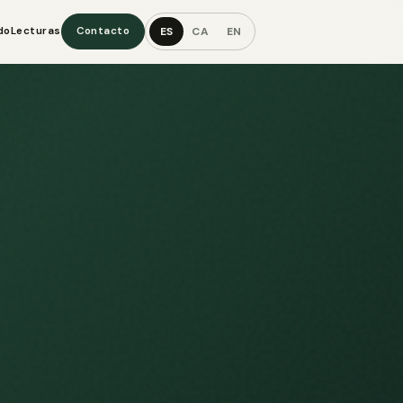
ES
CA
EN
do
Lecturas
Contacto