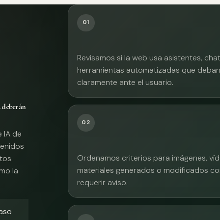
01
Revisamos si la web usa asistentes, cha
herramientas automatizadas que deban 
claramente ante el usuario.
A deberán
02
e IA de
tenidos
Ordenamos criterios para imágenes, víd
xtos
materiales generados o modificados co
mo la
requerir aviso.
caso