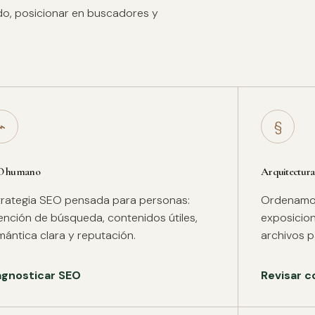
ido, posicionar en buscadores y
⌁
§
O humano
Arquitectura
trategia SEO pensada para personas:
Ordenamos 
tención de búsqueda, contenidos útiles,
exposicion
mántica clara y reputación.
archivos pa
agnosticar SEO
Revisar c