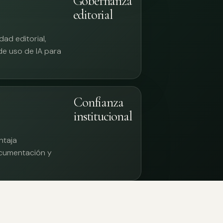
Gobernanza
editorial
ad editorial,
 de uso de IA para
Confianza
institucional
ntaja
documentación y