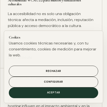
Accesibilidad WCAG 2.2 para museos y fundaciones
culturales
La accesibilidad no es solo una obligación
técnica: afecta a mediación, inclusión, reputación
pública y acceso democrático a la cultura.
Cookies
Usamos cookies técnicas necesarias y, con tu
consentimiento, cookies de medición para mejorar
la web.
Leer artículo
RECHAZAR
ESG DIGITAL
·
27 ENE. 2025
·
4 MIN
CONFIGURAR
Huella de carbono digital: cómo medir y reducir el impacto
ESG de una web
ACEPTAR
El peso de página, las imágenes, los scripts y el
hosting influyen en el impacto ambiental y en la