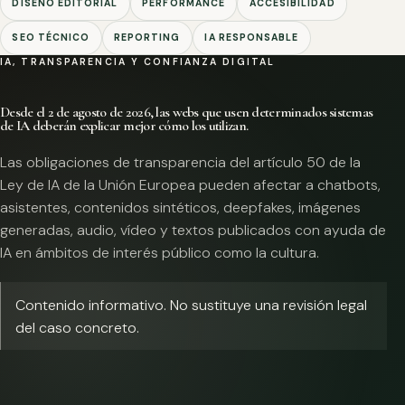
DISEÑO EDITORIAL
PERFORMANCE
ACCESIBILIDAD
SEO TÉCNICO
REPORTING
IA RESPONSABLE
IA, TRANSPARENCIA Y CONFIANZA DIGITAL
Desde el 2 de agosto de 2026, las webs que usen determinados sistemas
de IA deberán explicar mejor cómo los utilizan.
Las obligaciones de transparencia del artículo 50 de la
Ley de IA de la Unión Europea pueden afectar a chatbots,
asistentes, contenidos sintéticos, deepfakes, imágenes
generadas, audio, vídeo y textos publicados con ayuda de
IA en ámbitos de interés público como la cultura.
Contenido informativo. No sustituye una revisión legal
del caso concreto.