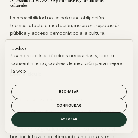
Accesibilidad WCAG 2.2 para museos y fundaciones
culturales
La accesibilidad no es solo una obligación
técnica: afecta a mediación, inclusión, reputación
pública y acceso democrático a la cultura.
Cookies
Usamos cookies técnicas necesarias y, con tu
consentimiento, cookies de medición para mejorar
la web.
Leer artículo
RECHAZAR
ESG DIGITAL
·
27 ENE. 2025
·
4 MIN
CONFIGURAR
Huella de carbono digital: cómo medir y reducir el impacto
ESG de una web
ACEPTAR
El peso de página, las imágenes, los scripts y el
hosting influyen en el impacto ambiental y en la