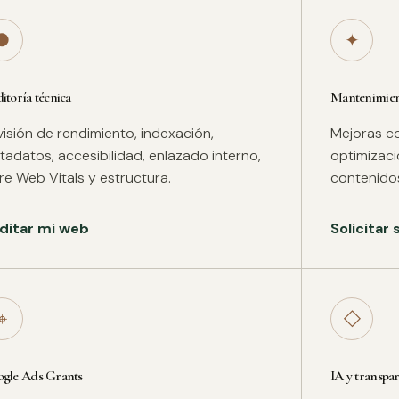
●
✦
itoría técnica
Mantenimient
isión de rendimiento, indexación,
Mejoras co
adatos, accesibilidad, enlazado interno,
optimizac
re Web Vitals y estructura.
contenidos
ditar mi web
Solicitar
⌖
◇
gle Ads Grants
IA y transpa