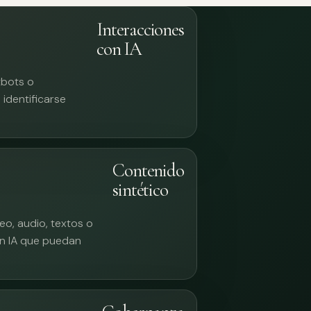
Interacciones
con IA
tbots o
identificarse
Contenido
sintético
eo, audio, textos o
n IA que puedan