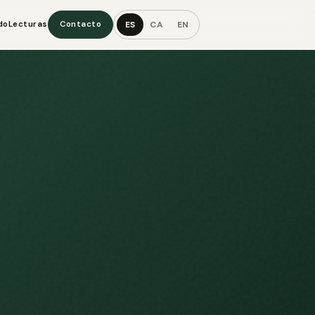
ES
CA
EN
do
Lecturas
Contacto