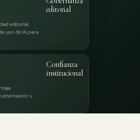
Gobernanza
editorial
ad editorial,
 de uso de IA para
Confianza
institucional
ntaja
documentación y