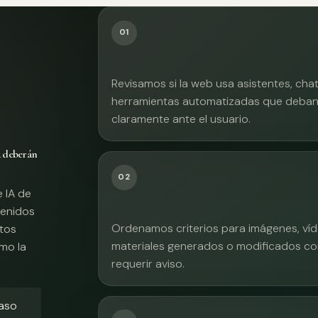
01
Revisamos si la web usa asistentes, cha
herramientas automatizadas que deban 
claramente ante el usuario.
A deberán
02
e IA de
tenidos
Ordenamos criterios para imágenes, víd
xtos
materiales generados o modificados co
mo la
requerir aviso.
caso