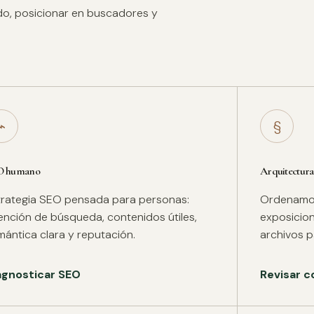
ido, posicionar en buscadores y
⌁
§
O humano
Arquitectura
trategia SEO pensada para personas:
Ordenamos 
tención de búsqueda, contenidos útiles,
exposicion
mántica clara y reputación.
archivos pa
agnosticar SEO
Revisar c