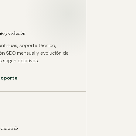
o y evolución
ntinuas, soporte técnico,
ión SEO mensual y evolución de
 según objetivos.
 soporte
rencia web