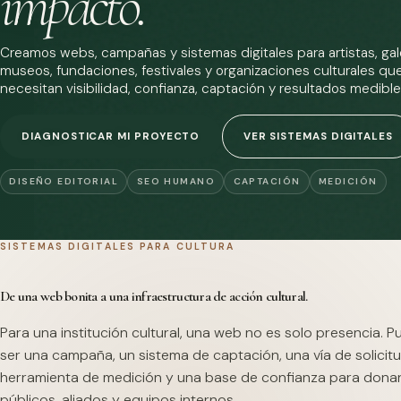
impacto.
Creamos webs, campañas y sistemas digitales para artistas, gale
museos, fundaciones, festivales y organizaciones culturales qu
necesitan visibilidad, confianza, captación y resultados medible
DIAGNOSTICAR MI PROYECTO
VER SISTEMAS DIGITALES
DISEÑO EDITORIAL
SEO HUMANO
CAPTACIÓN
MEDICIÓN
SISTEMAS DIGITALES PARA CULTURA
De una web bonita a una infraestructura de acción cultural.
Para una institución cultural, una web no es solo presencia. 
ser una campaña, un sistema de captación, una vía de solicitu
herramienta de medición y una base de confianza para dona
públicos, aliados y equipos internos.