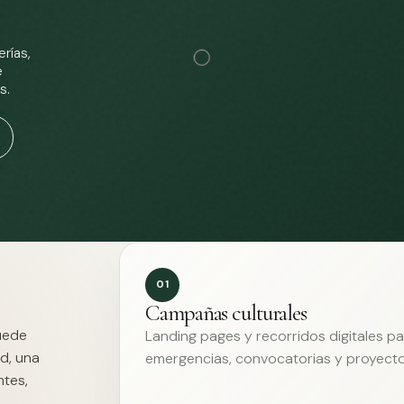
rías,
e
s.
01
Campañas culturales
Puede
Landing pages y recorridos digitales p
d, una
emergencias, convocatorias y proyecto
ntes,