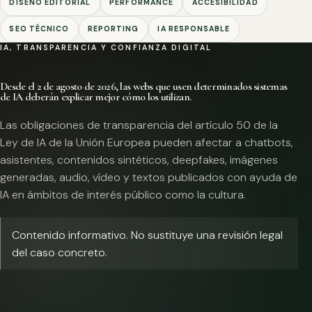
DISEÑO EDITORIAL
PERFORMANCE
ACCESIBILIDAD
SEO TÉCNICO
REPORTING
IA RESPONSABLE
IA, TRANSPARENCIA Y CONFIANZA DIGITAL
Desde el 2 de agosto de 2026, las webs que usen determinados sistemas
de IA deberán explicar mejor cómo los utilizan.
Las obligaciones de transparencia del artículo 50 de la
Ley de IA de la Unión Europea pueden afectar a chatbots,
asistentes, contenidos sintéticos, deepfakes, imágenes
generadas, audio, vídeo y textos publicados con ayuda de
IA en ámbitos de interés público como la cultura.
Contenido informativo. No sustituye una revisión legal
del caso concreto.