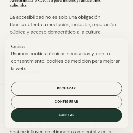
Accesibilidad WCAG 2.2 para museos y fundaciones
culturales
La accesibilidad no es solo una obligación
técnica: afecta a mediación, inclusión, reputación
pública y acceso democrático a la cultura.
Cookies
Usamos cookies técnicas necesarias y, con tu
consentimiento, cookies de medición para mejorar
la web.
Leer artículo
RECHAZAR
ESG DIGITAL
·
27 ENE. 2025
·
4 MIN
CONFIGURAR
Huella de carbono digital: cómo medir y reducir el impacto
ESG de una web
ACEPTAR
El peso de página, las imágenes, los scripts y el
hosting influyen en el impacto ambiental y en la