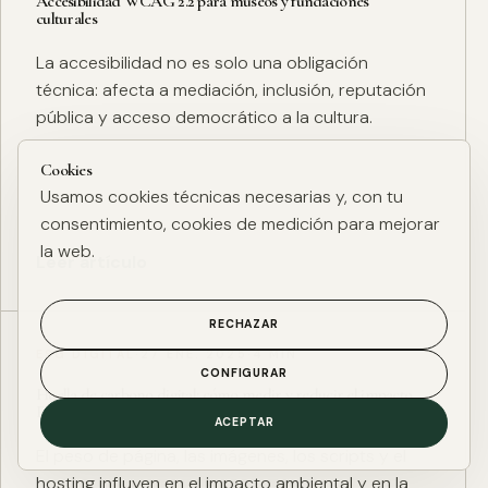
Accesibilidad WCAG 2.2 para museos y fundaciones
culturales
La accesibilidad no es solo una obligación
técnica: afecta a mediación, inclusión, reputación
pública y acceso democrático a la cultura.
Cookies
Usamos cookies técnicas necesarias y, con tu
consentimiento, cookies de medición para mejorar
la web.
Leer artículo
RECHAZAR
ESG DIGITAL
·
27 ENE. 2025
·
4 MIN
CONFIGURAR
Huella de carbono digital: cómo medir y reducir el impacto
ESG de una web
ACEPTAR
El peso de página, las imágenes, los scripts y el
hosting influyen en el impacto ambiental y en la