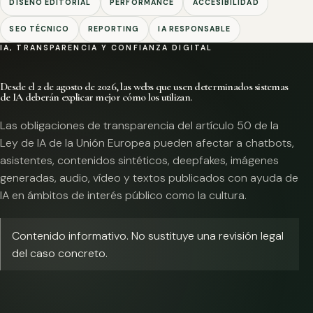
DISEÑO EDITORIAL
PERFORMANCE
ACCESIBILIDAD
SEO TÉCNICO
REPORTING
IA RESPONSABLE
IA, TRANSPARENCIA Y CONFIANZA DIGITAL
Desde el 2 de agosto de 2026, las webs que usen determinados sistemas
de IA deberán explicar mejor cómo los utilizan.
Las obligaciones de transparencia del artículo 50 de la
Ley de IA de la Unión Europea pueden afectar a chatbots,
asistentes, contenidos sintéticos, deepfakes, imágenes
generadas, audio, vídeo y textos publicados con ayuda de
IA en ámbitos de interés público como la cultura.
Contenido informativo. No sustituye una revisión legal
del caso concreto.