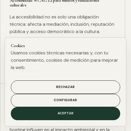
Accesibilidad WCAG 2.2 para museos y fundaciones
culturales
La accesibilidad no es solo una obligación
técnica: afecta a mediación, inclusión, reputación
pública y acceso democrático a la cultura.
Cookies
Usamos cookies técnicas necesarias y, con tu
consentimiento, cookies de medición para mejorar
la web.
Leer artículo
RECHAZAR
ESG DIGITAL
·
27 ENE. 2025
·
4 MIN
CONFIGURAR
Huella de carbono digital: cómo medir y reducir el impacto
ESG de una web
ACEPTAR
El peso de página, las imágenes, los scripts y el
hosting influyen en el impacto ambiental y en la