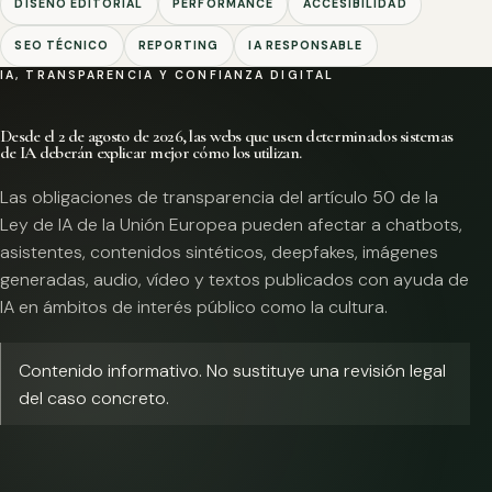
DISEÑO EDITORIAL
PERFORMANCE
ACCESIBILIDAD
SEO TÉCNICO
REPORTING
IA RESPONSABLE
IA, TRANSPARENCIA Y CONFIANZA DIGITAL
Desde el 2 de agosto de 2026, las webs que usen determinados sistemas
de IA deberán explicar mejor cómo los utilizan.
Las obligaciones de transparencia del artículo 50 de la
Ley de IA de la Unión Europea pueden afectar a chatbots,
asistentes, contenidos sintéticos, deepfakes, imágenes
generadas, audio, vídeo y textos publicados con ayuda de
IA en ámbitos de interés público como la cultura.
Contenido informativo. No sustituye una revisión legal
del caso concreto.