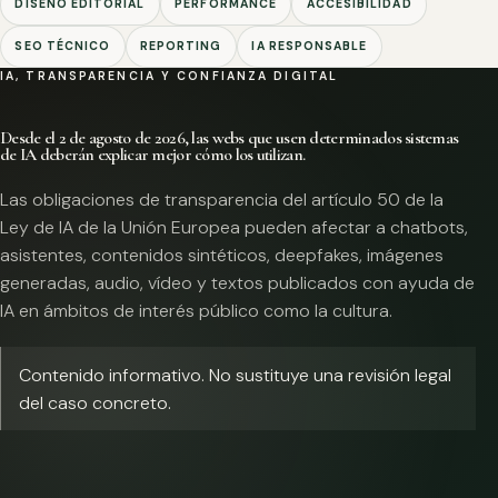
DISEÑO EDITORIAL
PERFORMANCE
ACCESIBILIDAD
SEO TÉCNICO
REPORTING
IA RESPONSABLE
IA, TRANSPARENCIA Y CONFIANZA DIGITAL
Desde el 2 de agosto de 2026, las webs que usen determinados sistemas
de IA deberán explicar mejor cómo los utilizan.
Las obligaciones de transparencia del artículo 50 de la
Ley de IA de la Unión Europea pueden afectar a chatbots,
asistentes, contenidos sintéticos, deepfakes, imágenes
generadas, audio, vídeo y textos publicados con ayuda de
IA en ámbitos de interés público como la cultura.
Contenido informativo. No sustituye una revisión legal
del caso concreto.