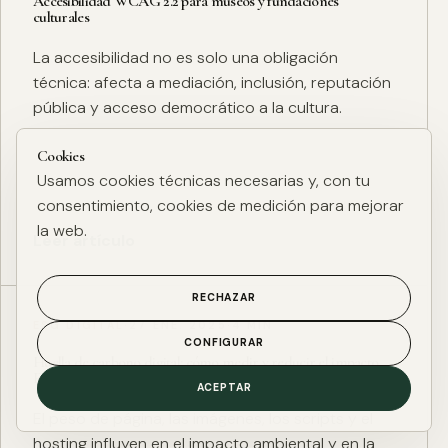
Accesibilidad WCAG 2.2 para museos y fundaciones
culturales
La accesibilidad no es solo una obligación
técnica: afecta a mediación, inclusión, reputación
pública y acceso democrático a la cultura.
Cookies
Usamos cookies técnicas necesarias y, con tu
consentimiento, cookies de medición para mejorar
la web.
Leer artículo
RECHAZAR
ESG DIGITAL
·
27 ENE. 2025
·
4 MIN
CONFIGURAR
Huella de carbono digital: cómo medir y reducir el impacto
ESG de una web
ACEPTAR
El peso de página, las imágenes, los scripts y el
hosting influyen en el impacto ambiental y en la