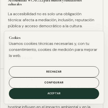
Accesibilidad WCAG 2.2 para museos y fundaciones
culturales
La accesibilidad no es solo una obligación
técnica: afecta a mediación, inclusión, reputación
pública y acceso democrático a la cultura.
Cookies
Usamos cookies técnicas necesarias y, con tu
consentimiento, cookies de medición para mejorar
la web.
Leer artículo
RECHAZAR
ESG DIGITAL
·
27 ENE. 2025
·
4 MIN
CONFIGURAR
Huella de carbono digital: cómo medir y reducir el impacto
ESG de una web
ACEPTAR
El peso de página, las imágenes, los scripts y el
hosting influyen en el impacto ambiental y en la