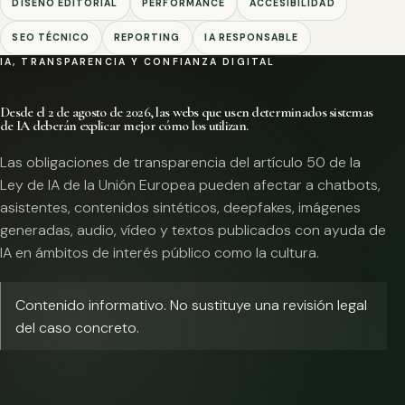
DISEÑO EDITORIAL
PERFORMANCE
ACCESIBILIDAD
SEO TÉCNICO
REPORTING
IA RESPONSABLE
IA, TRANSPARENCIA Y CONFIANZA DIGITAL
Desde el 2 de agosto de 2026, las webs que usen determinados sistemas
de IA deberán explicar mejor cómo los utilizan.
Las obligaciones de transparencia del artículo 50 de la
Ley de IA de la Unión Europea pueden afectar a chatbots,
asistentes, contenidos sintéticos, deepfakes, imágenes
generadas, audio, vídeo y textos publicados con ayuda de
IA en ámbitos de interés público como la cultura.
Contenido informativo. No sustituye una revisión legal
del caso concreto.