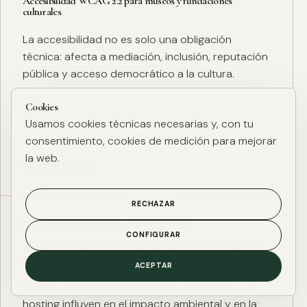
Accesibilidad WCAG 2.2 para museos y fundaciones
culturales
La accesibilidad no es solo una obligación
técnica: afecta a mediación, inclusión, reputación
pública y acceso democrático a la cultura.
Cookies
Usamos cookies técnicas necesarias y, con tu
consentimiento, cookies de medición para mejorar
la web.
Leer artículo
RECHAZAR
ESG DIGITAL
·
27 ENE. 2025
·
4 MIN
CONFIGURAR
Huella de carbono digital: cómo medir y reducir el impacto
ESG de una web
ACEPTAR
El peso de página, las imágenes, los scripts y el
hosting influyen en el impacto ambiental y en la