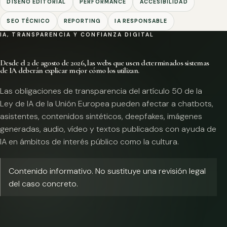
DISEÑO EDITORIAL
PERFORMANCE
ACCESIBILIDAD
SEO TÉCNICO
REPORTING
IA RESPONSABLE
IA, TRANSPARENCIA Y CONFIANZA DIGITAL
Desde el 2 de agosto de 2026, las webs que usen determinados sistemas
de IA deberán explicar mejor cómo los utilizan.
Las obligaciones de transparencia del artículo 50 de la
Ley de IA de la Unión Europea pueden afectar a chatbots,
asistentes, contenidos sintéticos, deepfakes, imágenes
generadas, audio, vídeo y textos publicados con ayuda de
IA en ámbitos de interés público como la cultura.
Contenido informativo. No sustituye una revisión legal
del caso concreto.