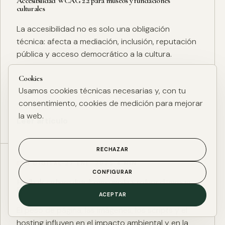
Accesibilidad WCAG 2.2 para museos y fundaciones
culturales
La accesibilidad no es solo una obligación
técnica: afecta a mediación, inclusión, reputación
pública y acceso democrático a la cultura.
Cookies
Usamos cookies técnicas necesarias y, con tu
consentimiento, cookies de medición para mejorar
la web.
Leer artículo
RECHAZAR
ESG DIGITAL
·
27 ENE. 2025
·
4 MIN
CONFIGURAR
Huella de carbono digital: cómo medir y reducir el impacto
ESG de una web
ACEPTAR
El peso de página, las imágenes, los scripts y el
hosting influyen en el impacto ambiental y en la