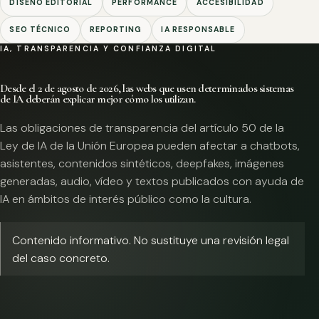
DISEÑO EDITORIAL
PERFORMANCE
ACCESIBILIDAD
SEO TÉCNICO
REPORTING
IA RESPONSABLE
IA, TRANSPARENCIA Y CONFIANZA DIGITAL
Desde el 2 de agosto de 2026, las webs que usen determinados sistemas
de IA deberán explicar mejor cómo los utilizan.
Las obligaciones de transparencia del artículo 50 de la
Ley de IA de la Unión Europea pueden afectar a chatbots,
asistentes, contenidos sintéticos, deepfakes, imágenes
generadas, audio, vídeo y textos publicados con ayuda de
IA en ámbitos de interés público como la cultura.
Contenido informativo. No sustituye una revisión legal
del caso concreto.