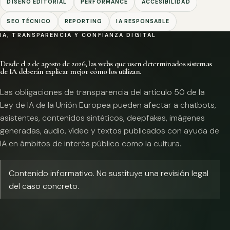
DISEÑO EDITORIAL
PERFORMANCE
ACCESIBILIDAD
SEO TÉCNICO
REPORTING
IA RESPONSABLE
IA, TRANSPARENCIA Y CONFIANZA DIGITAL
Desde el 2 de agosto de 2026, las webs que usen determinados sistemas
de IA deberán explicar mejor cómo los utilizan.
Las obligaciones de transparencia del artículo 50 de la
Ley de IA de la Unión Europea pueden afectar a chatbots,
asistentes, contenidos sintéticos, deepfakes, imágenes
generadas, audio, vídeo y textos publicados con ayuda de
IA en ámbitos de interés público como la cultura.
Contenido informativo. No sustituye una revisión legal
del caso concreto.