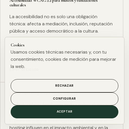
Accesibilidad WCAG 2.2 para museos y fundaciones
culturales
La accesibilidad no es solo una obligación
técnica: afecta a mediación, inclusión, reputación
pública y acceso democrático a la cultura.
Cookies
Usamos cookies técnicas necesarias y, con tu
consentimiento, cookies de medición para mejorar
la web.
Leer artículo
RECHAZAR
ESG DIGITAL
·
27 ENE. 2025
·
4 MIN
CONFIGURAR
Huella de carbono digital: cómo medir y reducir el impacto
ESG de una web
ACEPTAR
El peso de página, las imágenes, los scripts y el
hosting influyen en el impacto ambiental y en la