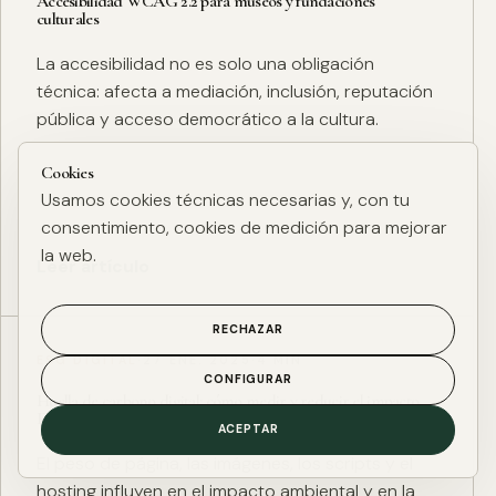
Accesibilidad WCAG 2.2 para museos y fundaciones
culturales
La accesibilidad no es solo una obligación
técnica: afecta a mediación, inclusión, reputación
pública y acceso democrático a la cultura.
Cookies
Usamos cookies técnicas necesarias y, con tu
consentimiento, cookies de medición para mejorar
la web.
Leer artículo
RECHAZAR
ESG DIGITAL
·
27 ENE. 2025
·
4 MIN
CONFIGURAR
Huella de carbono digital: cómo medir y reducir el impacto
ESG de una web
ACEPTAR
El peso de página, las imágenes, los scripts y el
hosting influyen en el impacto ambiental y en la