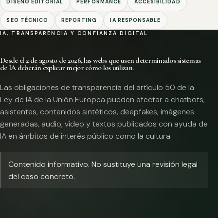
DISEÑO EDITORIAL
PERFORMANCE
ACCESIBILIDAD
SEO TÉCNICO
REPORTING
IA RESPONSABLE
IA, TRANSPARENCIA Y CONFIANZA DIGITAL
Desde el 2 de agosto de 2026, las webs que usen determinados sistemas
de IA deberán explicar mejor cómo los utilizan.
Las obligaciones de transparencia del artículo 50 de la
Ley de IA de la Unión Europea pueden afectar a chatbots,
asistentes, contenidos sintéticos, deepfakes, imágenes
generadas, audio, vídeo y textos publicados con ayuda de
IA en ámbitos de interés público como la cultura.
Contenido informativo. No sustituye una revisión legal
del caso concreto.