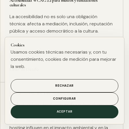
Accesibilidad WCAG 2.2 para museos y fundaciones
culturales
La accesibilidad no es solo una obligación
técnica: afecta a mediación, inclusión, reputación
pública y acceso democrático a la cultura.
Cookies
Usamos cookies técnicas necesarias y, con tu
consentimiento, cookies de medición para mejorar
la web.
Leer artículo
RECHAZAR
ESG DIGITAL
·
27 ENE. 2025
·
4 MIN
CONFIGURAR
Huella de carbono digital: cómo medir y reducir el impacto
ESG de una web
ACEPTAR
El peso de página, las imágenes, los scripts y el
hosting influyen en el impacto ambiental y en la