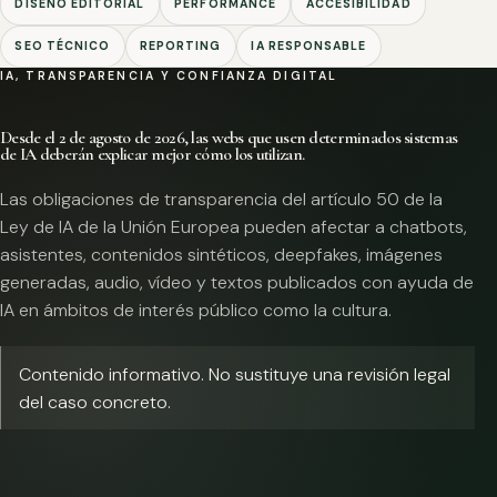
DISEÑO EDITORIAL
PERFORMANCE
ACCESIBILIDAD
SEO TÉCNICO
REPORTING
IA RESPONSABLE
IA, TRANSPARENCIA Y CONFIANZA DIGITAL
Desde el 2 de agosto de 2026, las webs que usen determinados sistemas
de IA deberán explicar mejor cómo los utilizan.
Las obligaciones de transparencia del artículo 50 de la
Ley de IA de la Unión Europea pueden afectar a chatbots,
asistentes, contenidos sintéticos, deepfakes, imágenes
generadas, audio, vídeo y textos publicados con ayuda de
IA en ámbitos de interés público como la cultura.
Contenido informativo. No sustituye una revisión legal
del caso concreto.