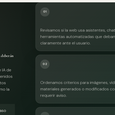
01
Revisamos si la web usa asistentes, cha
herramientas automatizadas que deban 
claramente ante el usuario.
A deberán
02
e IA de
tenidos
Ordenamos criterios para imágenes, víd
xtos
materiales generados o modificados co
mo la
requerir aviso.
caso