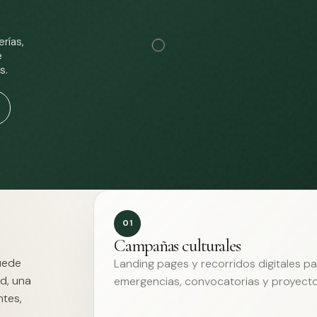
rías,
e
s.
01
Campañas culturales
Puede
Landing pages y recorridos digitales p
d, una
emergencias, convocatorias y proyecto
ntes,