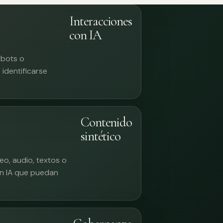
Interacciones
con IA
tbots o
identificarse
Contenido
sintético
eo, audio, textos o
n IA que puedan