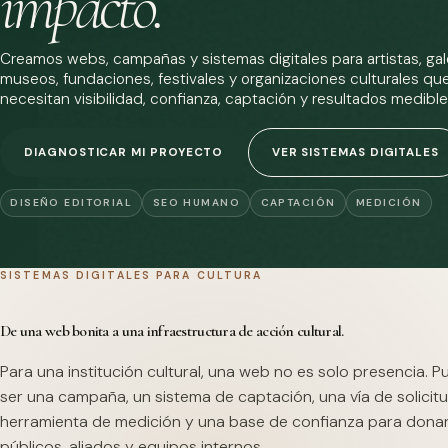
impacto.
Creamos webs, campañas y sistemas digitales para artistas, gale
museos, fundaciones, festivales y organizaciones culturales qu
necesitan visibilidad, confianza, captación y resultados medible
DIAGNOSTICAR MI PROYECTO
VER SISTEMAS DIGITALES
DISEÑO EDITORIAL
SEO HUMANO
CAPTACIÓN
MEDICIÓN
SISTEMAS DIGITALES PARA CULTURA
De una web bonita a una infraestructura de acción cultural.
Para una institución cultural, una web no es solo presencia. 
ser una campaña, un sistema de captación, una vía de solicitu
herramienta de medición y una base de confianza para dona
públicos, aliados y equipos internos.