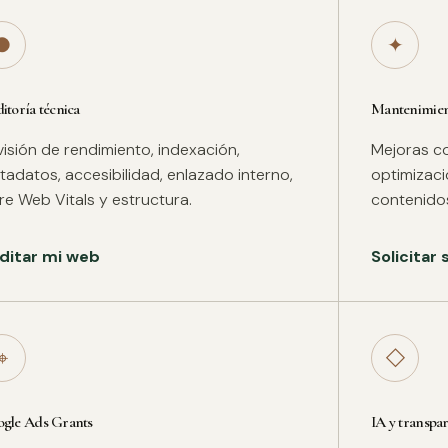
●
✦
itoría técnica
Mantenimient
isión de rendimiento, indexación,
Mejoras co
adatos, accesibilidad, enlazado interno,
optimizac
re Web Vitals y estructura.
contenidos
ditar mi web
Solicitar
⌖
◇
gle Ads Grants
IA y transpa