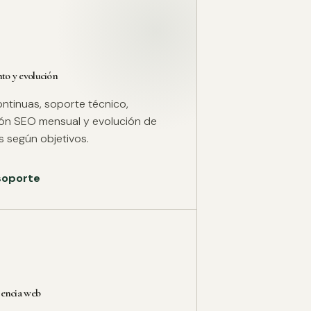
o y evolución
ntinuas, soporte técnico,
ión SEO mensual y evolución de
 según objetivos.
 soporte
rencia web