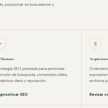
ido, posicionar en buscadores y
⌁
§
O humano
Arquitectura
trategia SEO pensada para personas:
Ordenamos 
tención de búsqueda, contenidos útiles,
exposicion
mántica clara y reputación.
archivos pa
agnosticar SEO
Revisar c