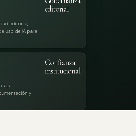
Gobernanza
editorial
ad editorial,
 de uso de IA para
Confianza
institucional
ntaja
documentación y