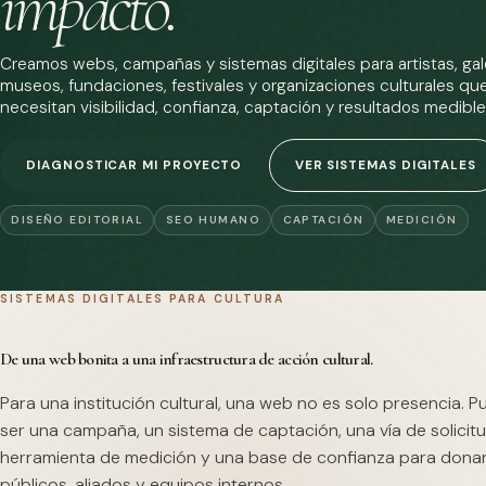
impacto.
Creamos webs, campañas y sistemas digitales para artistas, gale
museos, fundaciones, festivales y organizaciones culturales qu
necesitan visibilidad, confianza, captación y resultados medible
DIAGNOSTICAR MI PROYECTO
VER SISTEMAS DIGITALES
DISEÑO EDITORIAL
SEO HUMANO
CAPTACIÓN
MEDICIÓN
SISTEMAS DIGITALES PARA CULTURA
De una web bonita a una infraestructura de acción cultural.
Para una institución cultural, una web no es solo presencia. 
ser una campaña, un sistema de captación, una vía de solicitu
herramienta de medición y una base de confianza para dona
públicos, aliados y equipos internos.