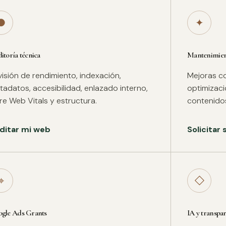
●
✦
itoría técnica
Mantenimient
isión de rendimiento, indexación,
Mejoras co
adatos, accesibilidad, enlazado interno,
optimizac
re Web Vitals y estructura.
contenidos
ditar mi web
Solicitar
⌖
◇
gle Ads Grants
IA y transpa