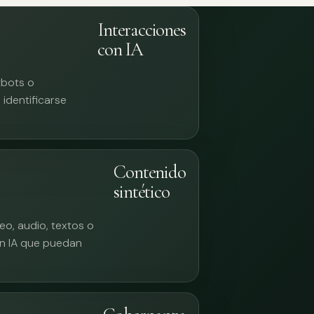
Interacciones
con IA
tbots o
identificarse
Contenido
sintético
eo, audio, textos o
n IA que puedan