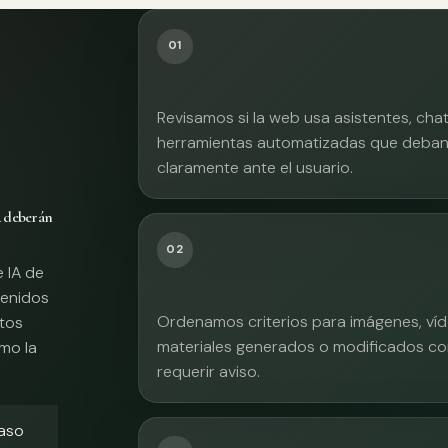
01
Revisamos si la web usa asistentes, cha
herramientas automatizadas que deban 
claramente ante el usuario.
A deberán
02
e IA de
tenidos
Ordenamos criterios para imágenes, víd
xtos
materiales generados o modificados co
mo la
requerir aviso.
caso