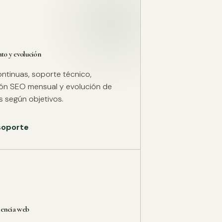
o y evolución
ntinuas, soporte técnico,
ión SEO mensual y evolución de
 según objetivos.
 soporte
rencia web