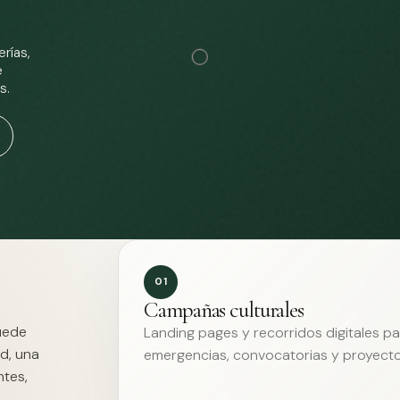
rías,
e
s.
01
Campañas culturales
Puede
Landing pages y recorridos digitales p
d, una
emergencias, convocatorias y proyecto
ntes,