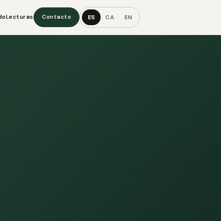
ES
CA
EN
do
Lecturas
Contacto