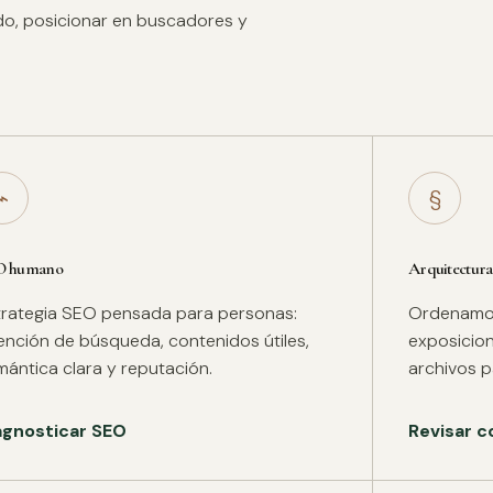
ido, posicionar en buscadores y
⌁
§
O humano
Arquitectura
trategia SEO pensada para personas:
Ordenamos 
tención de búsqueda, contenidos útiles,
exposicion
mántica clara y reputación.
archivos pa
agnosticar SEO
Revisar c