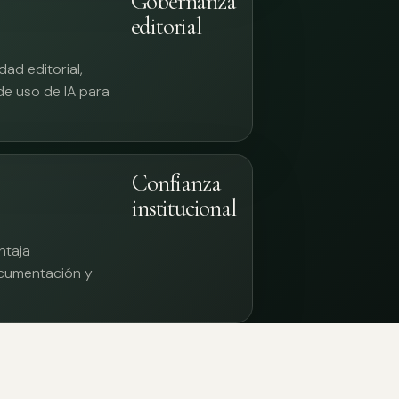
Gobernanza
editorial
ad editorial,
 de uso de IA para
Confianza
institucional
ntaja
documentación y