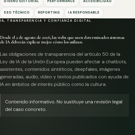
DISEÑO EDITORIAL
PERFORMANCE
ACCESIBILIDAD
SEO TÉCNICO
REPORTING
IA RESPONSABLE
IA, TRANSPARENCIA Y CONFIANZA DIGITAL
Desde el 2 de agosto de 2026, las webs que usen determinados sistemas
de IA deberán explicar mejor cómo los utilizan.
Las obligaciones de transparencia del artículo 50 de la
Ley de IA de la Unión Europea pueden afectar a chatbots,
asistentes, contenidos sintéticos, deepfakes, imágenes
generadas, audio, vídeo y textos publicados con ayuda de
IA en ámbitos de interés público como la cultura.
Contenido informativo. No sustituye una revisión legal
del caso concreto.