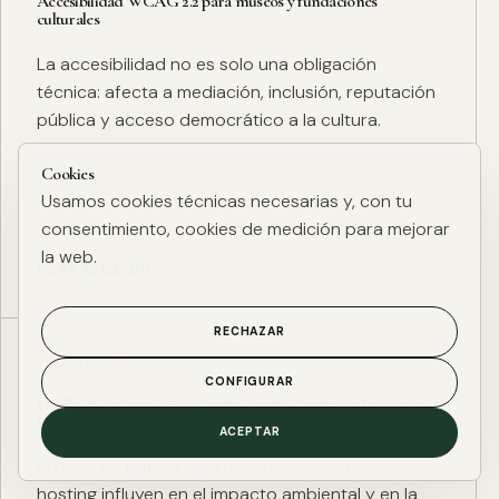
Accesibilidad WCAG 2.2 para museos y fundaciones
culturales
La accesibilidad no es solo una obligación
técnica: afecta a mediación, inclusión, reputación
pública y acceso democrático a la cultura.
Cookies
Usamos cookies técnicas necesarias y, con tu
consentimiento, cookies de medición para mejorar
la web.
Leer artículo
RECHAZAR
ESG DIGITAL
·
27 ENE. 2025
·
4 MIN
CONFIGURAR
Huella de carbono digital: cómo medir y reducir el impacto
ESG de una web
ACEPTAR
El peso de página, las imágenes, los scripts y el
hosting influyen en el impacto ambiental y en la