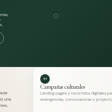
rías,
e
s.
01
Campañas culturales
Puede
Landing pages y recorridos digitales p
d, una
emergencias, convocatorias y proyecto
ntes,