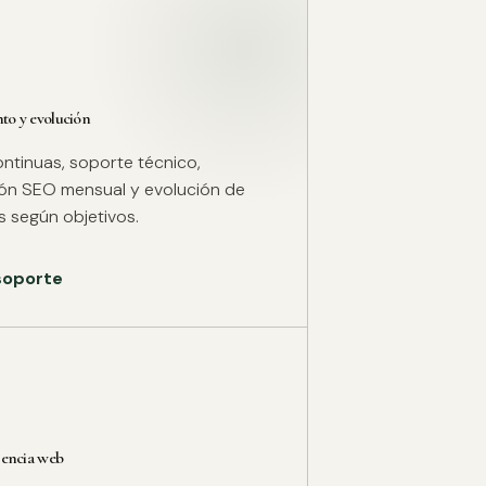
o y evolución
ntinuas, soporte técnico,
ión SEO mensual y evolución de
 según objetivos.
 soporte
rencia web