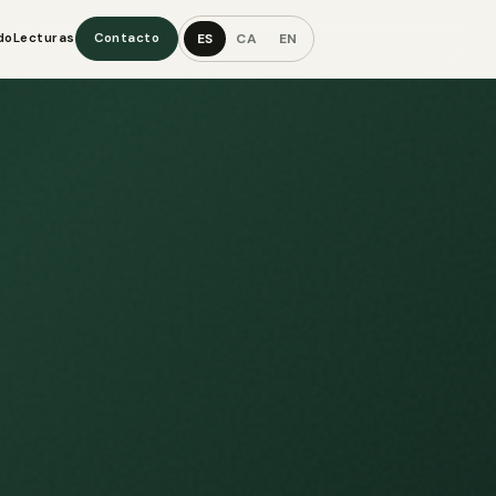
ES
CA
EN
do
Lecturas
Contacto