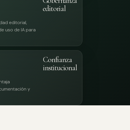
Gobernanza
editorial
ad editorial,
 de uso de IA para
Confianza
institucional
ntaja
documentación y