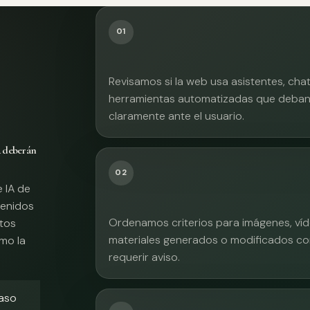
01
Revisamos si la web usa asistentes, cha
herramientas automatizadas que deban 
claramente ante el usuario.
A deberán
02
e IA de
tenidos
Ordenamos criterios para imágenes, víd
xtos
materiales generados o modificados co
mo la
requerir aviso.
caso