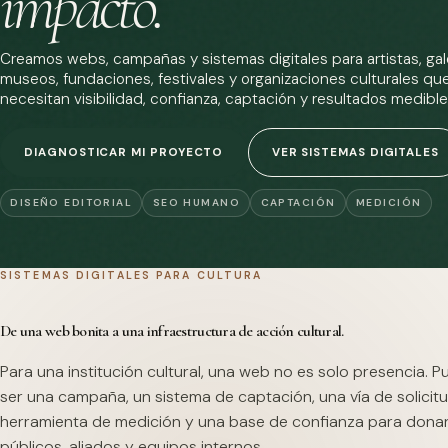
impacto.
Creamos webs, campañas y sistemas digitales para artistas, gale
museos, fundaciones, festivales y organizaciones culturales qu
necesitan visibilidad, confianza, captación y resultados medible
DIAGNOSTICAR MI PROYECTO
VER SISTEMAS DIGITALES
DISEÑO EDITORIAL
SEO HUMANO
CAPTACIÓN
MEDICIÓN
SISTEMAS DIGITALES PARA CULTURA
De una web bonita a una infraestructura de acción cultural.
Para una institución cultural, una web no es solo presencia. 
ser una campaña, un sistema de captación, una vía de solicitu
herramienta de medición y una base de confianza para dona
públicos, aliados y equipos internos.