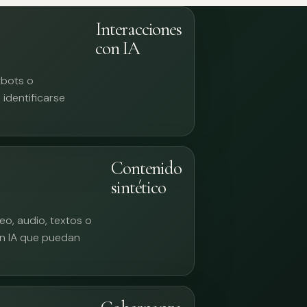
Interacciones
con IA
tbots o
identificarse
Contenido
sintético
eo, audio, textos o
n IA que puedan