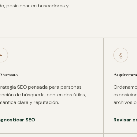
ido, posicionar en buscadores y
⌁
§
O humano
Arquitectura
trategia SEO pensada para personas:
Ordenamos 
tención de búsqueda, contenidos útiles,
exposicion
mántica clara y reputación.
archivos pa
agnosticar SEO
Revisar c