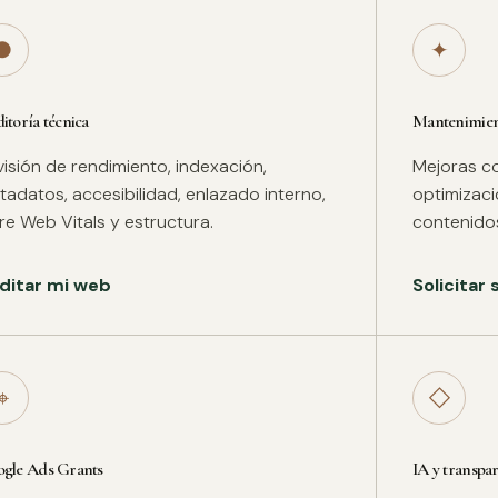
●
✦
itoría técnica
Mantenimient
isión de rendimiento, indexación,
Mejoras co
adatos, accesibilidad, enlazado interno,
optimizac
re Web Vitals y estructura.
contenidos
ditar mi web
Solicitar
⌖
◇
gle Ads Grants
IA y transpa