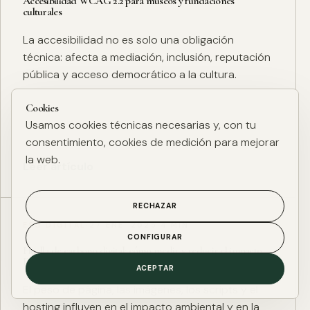
Accesibilidad WCAG 2.2 para museos y fundaciones
culturales
La accesibilidad no es solo una obligación
técnica: afecta a mediación, inclusión, reputación
pública y acceso democrático a la cultura.
Cookies
Usamos cookies técnicas necesarias y, con tu
consentimiento, cookies de medición para mejorar
la web.
Leer artículo
RECHAZAR
ESG DIGITAL
·
27 ENE. 2025
·
4 MIN
CONFIGURAR
Huella de carbono digital: cómo medir y reducir el impacto
ESG de una web
ACEPTAR
El peso de página, las imágenes, los scripts y el
hosting influyen en el impacto ambiental y en la