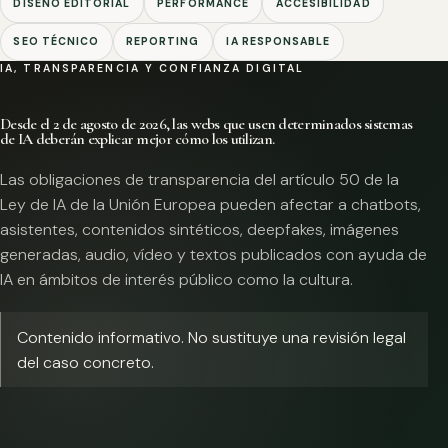
DISEÑO EDITORIAL
PERFORMANCE
ACCESIBILIDAD
SEO TÉCNICO
REPORTING
IA RESPONSABLE
IA, TRANSPARENCIA Y CONFIANZA DIGITAL
Desde el 2 de agosto de 2026, las webs que usen determinados sistemas
de IA deberán explicar mejor cómo los utilizan.
Las obligaciones de transparencia del artículo 50 de la
Ley de IA de la Unión Europea pueden afectar a chatbots,
asistentes, contenidos sintéticos, deepfakes, imágenes
generadas, audio, vídeo y textos publicados con ayuda de
IA en ámbitos de interés público como la cultura.
Contenido informativo. No sustituye una revisión legal
del caso concreto.