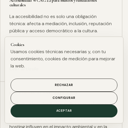
Accesibilidad WCAG 2.2 para museos y fundaciones
culturales
La accesibilidad no es solo una obligación
técnica: afecta a mediación, inclusión, reputación
pública y acceso democrático a la cultura.
Cookies
Usamos cookies técnicas necesarias y, con tu
consentimiento, cookies de medición para mejorar
la web.
Leer artículo
RECHAZAR
ESG DIGITAL
·
27 ENE. 2025
·
4 MIN
CONFIGURAR
Huella de carbono digital: cómo medir y reducir el impacto
ESG de una web
ACEPTAR
El peso de página, las imágenes, los scripts y el
hosting influyen en el impacto ambiental y en la