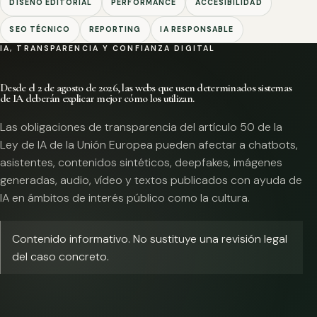
DISEÑO EDITORIAL
PERFORMANCE
ACCESIBILIDAD
SEO TÉCNICO
REPORTING
IA RESPONSABLE
IA, TRANSPARENCIA Y CONFIANZA DIGITAL
Desde el 2 de agosto de 2026, las webs que usen determinados sistemas
de IA deberán explicar mejor cómo los utilizan.
Las obligaciones de transparencia del artículo 50 de la
Ley de IA de la Unión Europea pueden afectar a chatbots,
asistentes, contenidos sintéticos, deepfakes, imágenes
generadas, audio, vídeo y textos publicados con ayuda de
IA en ámbitos de interés público como la cultura.
Contenido informativo. No sustituye una revisión legal
del caso concreto.