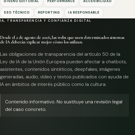
DISEÑO EDITORIAL
PERFORMANCE
ACCESIBILIDAD
SEO TÉCNICO
REPORTING
IA RESPONSABLE
IA, TRANSPARENCIA Y CONFIANZA DIGITAL
Desde el 2 de agosto de 2026, las webs que usen determinados sistemas
de IA deberán explicar mejor cómo los utilizan.
Las obligaciones de transparencia del artículo 50 de la
Ley de IA de la Unión Europea pueden afectar a chatbots,
asistentes, contenidos sintéticos, deepfakes, imágenes
generadas, audio, vídeo y textos publicados con ayuda de
IA en ámbitos de interés público como la cultura.
Contenido informativo. No sustituye una revisión legal
del caso concreto.