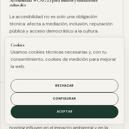
Accesibilidad WCAG 2.2 para museos y fundaciones
culturales
La accesibilidad no es solo una obligación
técnica: afecta a mediación, inclusión, reputación
pública y acceso democrático a la cultura.
Cookies
Usamos cookies técnicas necesarias y, con tu
consentimiento, cookies de medición para mejorar
la web.
Leer artículo
RECHAZAR
ESG DIGITAL
·
27 ENE. 2025
·
4 MIN
CONFIGURAR
Huella de carbono digital: cómo medir y reducir el impacto
ESG de una web
ACEPTAR
El peso de página, las imágenes, los scripts y el
hosting influyen en el impacto ambiental y en la